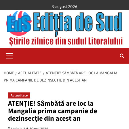
Skip
9 august 2026
to
content
Primary
Menu
HOME
ACTUALITATE
ATENȚIE! SÂMBĂTĂ ARE LOC LA MANGALIA
PRIMA CAMPANIE DE DEZINSECȚIE DIN ACEST AN
Actualitate
ATENȚIE! Sâmbătă are loc la
Mangalia prima campanie de
dezinsecție din acest an
admin
30 mai 2024