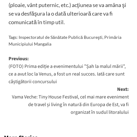
(ploaie, vânt puternic, etc.) acţiunea se va amâna şi
se va desfăşura la o dată ulterioară care va fi
comunicată în timp util.
Tags:
Inspectoratul de Sănătate Publică Bucureşti
,
Primăria
Municipiului Mangalia
Post
Previous:
(FOTO) Prima ediție a evenimentului ”Șah la malul mării”,
navigation
ce a avut loc la Venus, a fost un real succes. Iată care sunt
câștigătorii concursului
Next:
Vama Veche: Tiny House Festival, cel mai mare eveniment
de travel și living în natură din Europa de Est, va fi
organizat în sudul litoralului