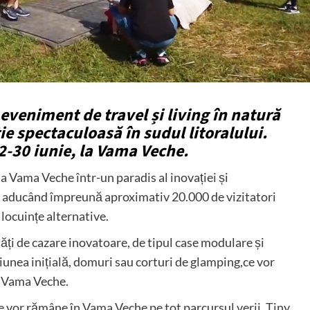
eveniment de travel și living în natură
ie spectaculoasă în sudul litoralului.
2-30 iunie, la Vama Veche.
a Vama Veche într-un paradis al inovației și
ă, aducând împreună aproximativ 20.000 de vizitatori
 locuințe alternative.
ăți de cazare inovatoare, de tipul case modulare și
iunea inițială, domuri sau corturi de glamping,ce vor
la Vama Veche.
re vor rămâne în Vama Veche pe tot parcursul verii. Tiny