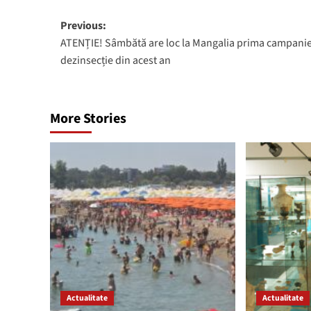
Post
Previous:
ATENȚIE! Sâmbătă are loc la Mangalia prima campani
navigation
dezinsecție din acest an
More Stories
Actualitate
Actualitate