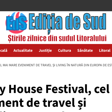
ocală
Actualitate
Justiție
Cultura
Sănătate
Litoral
EL MAI MARE EVENIMENT DE TRAVEL ȘI LIVING ÎN NATURĂ DIN EUROPA DE ES
 House Festival, cel
ent de travel și