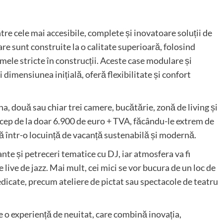
re cele mai accesibile, complete și inovatoare soluții de
are sunt construite la o calitate superioară, folosind
mele stricte în construcții. Aceste case modulare și
i dimensiunea inițială, oferă flexibilitate și confort
a, două sau chiar trei camere, bucătărie, zonă de living și
ncep de la doar 6.900 de euro + TVA, făcându-le extrem de
ă într-o locuință de vacanță sustenabilă și modernă.
nte și petreceri tematice cu DJ, iar atmosfera va fi
live de jazz. Mai mult, cei mici se vor bucura de un loc de
edicate, precum ateliere de pictat sau spectacole de teatru
 o experiență de neuitat, care combină inovația,