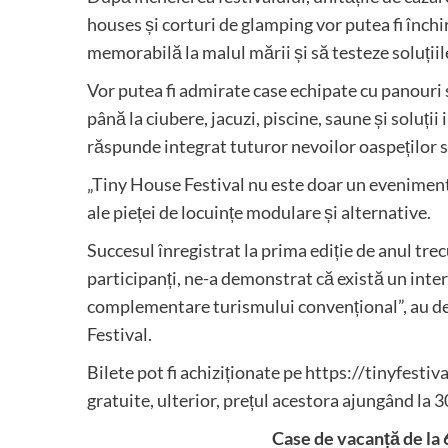
houses și corturi de glamping vor putea fi închi
memorabilă la malul mării și să testeze soluțiil
Vor putea fi admirate case echipate cu panouri 
până la ciubere, jacuzi, piscine, saune și soluți
răspunde integrat tuturor nevoilor oaspeților 
„Tiny House Festival nu este doar un eveniment,
ale pieței de locuințe modulare și alternative.
Succesul înregistrat la prima ediție de anul tre
participanți, ne-a demonstrat că există un inte
complementare turismului convențional”, au d
Festival.
Bilete pot fi achiziționate pe https://tinyfesti
gratuite, ulterior, prețul acestora ajungând la 30 
Case de vacanță de la 