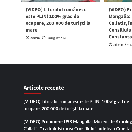
(VIDEO) Litoralul românesc
(VIDEO) P
este PLIN! 100% grad de
Mangalia:
ocupare, 200.000 de turiști la
Callatis, 
mare
Consiliul
Constanț
admin
8 august 2026
admin
8
Articole recente
(VIDEO) Litoralul românesc este PLIN! 100% grad de
ocupare, 200.000 de turiști la mare
(VIDEO) Propunere USR Mangalia: Muzeul de Arholog
Callatis, în administrarea Consiliului Județean Consta