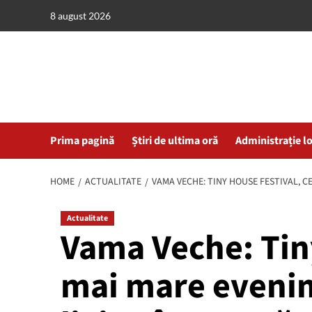
Skip
8 august 2026
to
content
Prima pagină
Știri de ultima oră
Administrație l
HOME
ACTUALITATE
VAMA VECHE: TINY HOUSE FESTIVAL, C
Actualitate
Vama Veche: Tiny
mai mare evenim