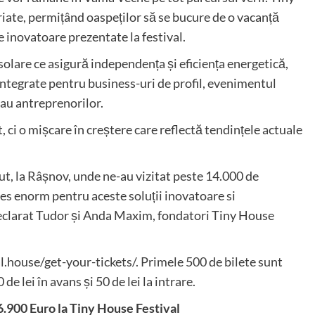
riate, permițând oaspeților să se bucure de o vacanță
e inovatoare prezentate la festival.
solare ce asigură independența și eficiența energetică,
i integrate pentru business-uri de profil, evenimentul
sau antreprenorilor.
 ci o mișcare în creștere care reflectă tendințele actuale
cut, la Râșnov, unde ne-au vizitat peste 14.000 de
res enorm pentru aceste soluții inovatoare si
eclarat Tudor și Anda Maxim, fondatori Tiny House
val.house/get-your-tickets/. Primele 500 de bilete sunt
de lei în avans și 50 de lei la intrare.
6.900 Euro la Tiny House Festival