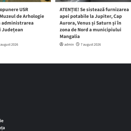
ropunere USR
ATENȚIE! Se sistează furnizarea
 Muzeul de Arhologie
apei potabile la Jupiter, Cap
în administrarea
Aurora, Venus și Saturn și în
ui Județean
zona de Nord a municipiului
a
Mangalia
 august 2026
admin
7 august 2026
ie
nța