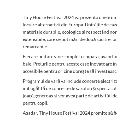
Tiny House Festival 2024 va prezenta unele dint
locuire alternativă din Europa. Unitățile de caz
materiale durabile, ecologice și respectând nor
extensibile, care se pot mări de două sau trei or
remarcabile.
Fiecare unitate vine complet echipată, având un
baie. Prețurile pentru aceste case inovatoare î
accesibile pentru oricine dorește să investeasc
Programul de vară va include concerte electriza
îmbogățită de concerte de saxofon și spectacole 
joacă generoas și vor avea parte de activități d
pentru copii.
Așadar, Tiny House Festival 2024 promite să fie