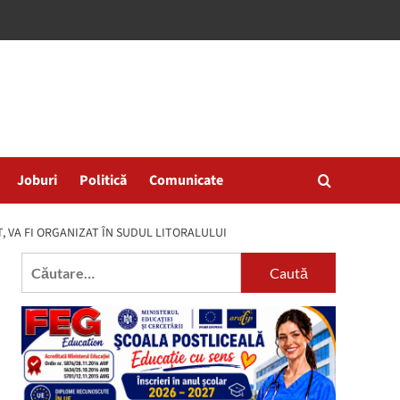
Joburi
Politică
Comunicate
T, VA FI ORGANIZAT ÎN SUDUL LITORALULUI
Caută
după: