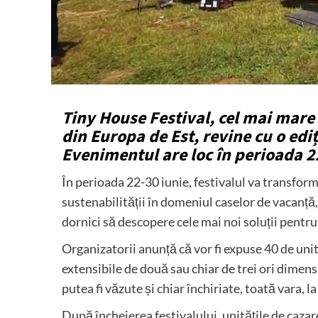
Tiny House Festival, cel mai mare 
din Europa de Est, revine cu o ediț
Evenimentul are loc în perioada 2
În perioada 22-30 iunie, festivalul va transform
sustenabilității în domeniul caselor de vacanț
dornici să descopere cele mai noi soluții pentru
Organizatorii anunță că vor fi expuse 40 de unit
extensibile de două sau chiar de trei ori dimens
putea fi văzute și chiar închiriate, toată vara, 
După încheierea festivalului, unitățile de caza