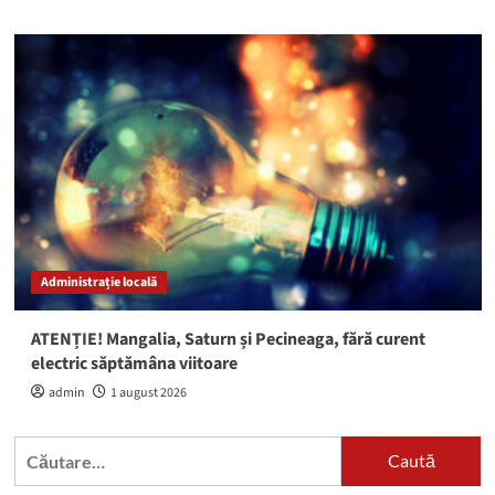
Administrație locală
ATENȚIE! Mangalia, Saturn și Pecineaga, fără curent
electric săptămâna viitoare
admin
1 august 2026
Caută
după: