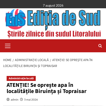
Skip
7 august 2026
to
content
Primary
Menu
HOME
ADMINISTRAȚIE LOCALĂ
ATENȚIE! SE OPREȘTE APA ÎN
LOCALITĂȚILE BIRUINȚA ȘI TOPRAISAR
Administrație locală
ATENȚIE! Se oprește apa în
localitățile Biruința și Topraisar
admin
5 mai 2026