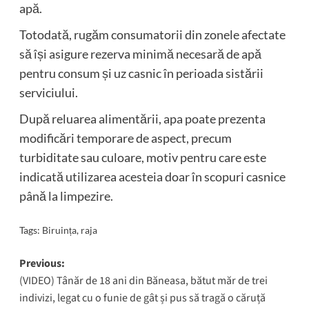
apă.
Totodată, rugăm consumatorii din zonele afectate
să își asigure rezerva minimă necesară de apă
pentru consum și uz casnic în perioada sistării
serviciului.
După reluarea alimentării, apa poate prezenta
modificări temporare de aspect, precum
turbiditate sau culoare, motiv pentru care este
indicată utilizarea acesteia doar în scopuri casnice
până la limpezire.
Tags:
Biruința
,
raja
Post
Previous:
(VIDEO) Tânăr de 18 ani din Băneasa, bătut măr de trei
navigation
indivizi, legat cu o funie de gât și pus să tragă o căruță