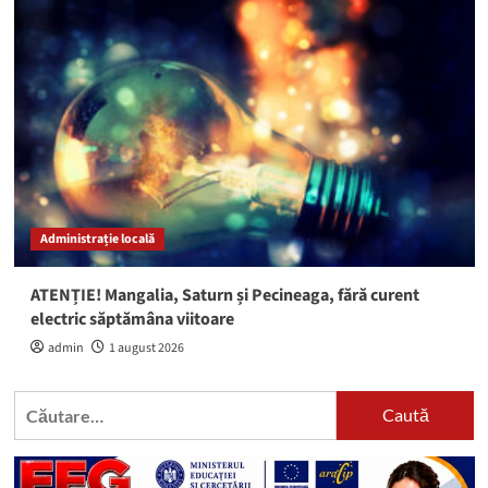
Administrație locală
ATENȚIE! Mangalia, Saturn și Pecineaga, fără curent
electric săptămâna viitoare
admin
1 august 2026
Caută
după: