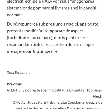
electrică, echipele RAJA vor relua funcționarea
sistemelor de pompare și livrarea apei în condiții
normale.
După repunerea sub presiune a rețelei, apa poate
prezenta modificări temporare de aspect
(turbiditate sau culoare), motiv pentru care
recomandăm utilizarea acesteia doar în scopuri
menajere până la limpezire.
Tags:
Palas
,
raja
Post
Previous:
ATENȚIE! Se oprește apa în localitățile Biruința și Topraisar
navigation
Next:
OFICIAL: Judecătorii Tribunalului Constanța, decizie de
ultimă oră în dosarul în care Alina Dan cere revenirea pe