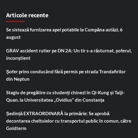
Articole recente
Se sistează furnizarea apei potabile la Cumpăna astăzi, 6
august
GRAV accident rutier pe DN 2A: Un tir s-a răsturnat, șoferul,
inconștient
Șofer prins conducând fără permis pe strada Trandafirilor
din Neptun
Stagiu de pregătire cu studenți chinezi în Qi-Kung și Taiji-
Quan, la Universitatea „Ovidius” din Constanța
Ședință EXTRAORDINARĂ la primărie: Se aprobă
decontarea cheltuielor cu transportul public în comun, către
Goldterm