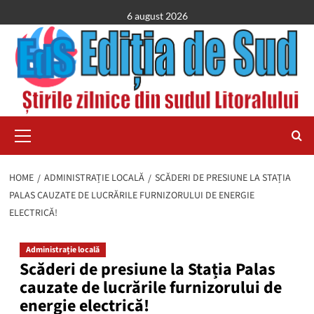
Skip
6 august 2026
to
content
Primary
Menu
HOME
ADMINISTRAȚIE LOCALĂ
SCĂDERI DE PRESIUNE LA STAȚIA
PALAS CAUZATE DE LUCRĂRILE FURNIZORULUI DE ENERGIE
ELECTRICĂ!
Administrație locală
Scăderi de presiune la Stația Palas
cauzate de lucrările furnizorului de
energie electrică!