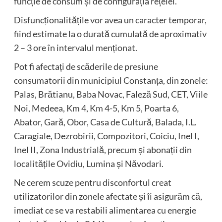
funcție de consum și de configurația rețelei.
Disfuncționalitățile vor avea un caracter temporar,
fiind estimate la o durată cumulată de aproximativ
2 – 3 ore în intervalul menționat.
Pot fi afectați de scăderile de presiune
consumatorii din municipiul Constanța, din zonele:
Palas, Brătianu, Baba Novac, Faleză Sud, CET, Viile
Noi, Medeea, Km 4, Km 4-5, Km 5, Poarta 6,
Abator, Gară, Obor, Casa de Cultură, Balada, I.L.
Caragiale, Dezrobirii, Compozitori, Coiciu, Inel I,
Inel II, Zona Industrială, precum și abonații din
localitățile Ovidiu, Lumina și Năvodari.
Ne cerem scuze pentru disconfortul creat
utilizatorilor din zonele afectate și îi asigurăm că,
imediat ce se va restabili alimentarea cu energie