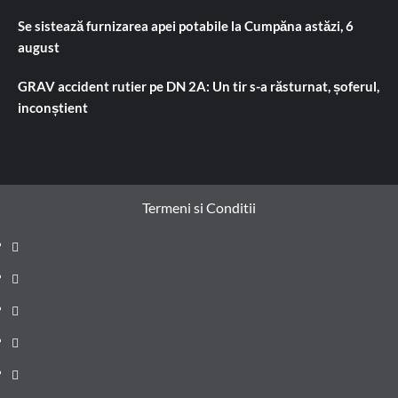
Se sistează furnizarea apei potabile la Cumpăna astăzi, 6
august
GRAV accident rutier pe DN 2A: Un tir s-a răsturnat, șoferul,
inconștient
Termeni si Conditii
Prima
pagină
Știri
de
Administrație
ultima
locală
Actualitate
oră
Justiție