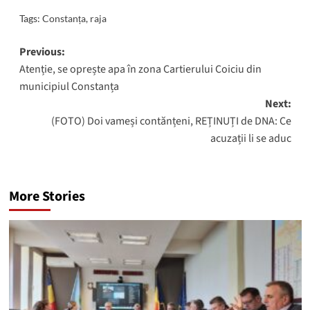
Tags:
Constanța
,
raja
Post
Previous:
Atenție, se oprește apa în zona Cartierului Coiciu din
navigation
municipiul Constanța
Next:
(FOTO) Doi vameși contănțeni, REȚINUȚI de DNA: Ce
acuzații li se aduc
More Stories