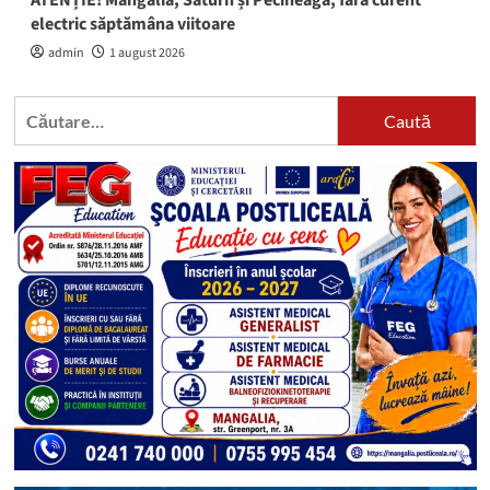
ATENȚIE! Mangalia, Saturn și Pecineaga, fără curent
electric săptămâna viitoare
admin
1 august 2026
Caută
după: