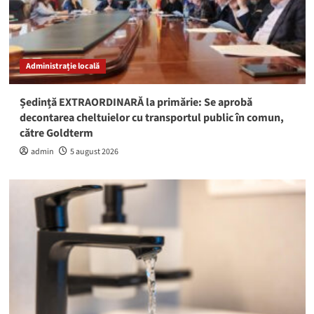
Administrație locală
Ședință EXTRAORDINARĂ la primărie: Se aprobă
decontarea cheltuielor cu transportul public în comun,
către Goldterm
admin
5 august 2026