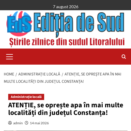
Skip
7 august 2026
to
content
Primary
Menu
HOME
ADMINISTRAȚIE LOCALĂ
ATENȚIE, SE OPREȘTE APA ÎN MAI
MULTE LOCALITĂȚI DIN JUDEȚUL CONSTANȚA!
Administrație locală
ATENȚIE, se oprește apa în mai multe
localități din județul Constanța!
admin
14 mai 2026