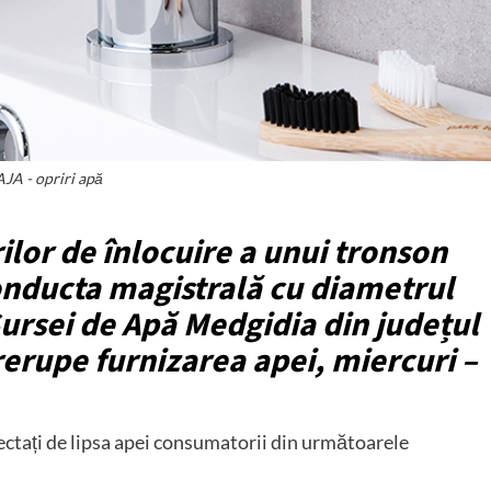
JA - opriri apă
ilor de înlocuire a unui tronson
onducta magistrală cu diametrul
ursei de Apă Medgidia din județul
rerupe furnizarea apei, miercuri –
afectați de lipsa apei consumatorii din următoarele