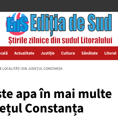
ocală
Actualitate
Justiție
Cultura
Sănătate
Litoral
LTE LOCALITĂȚI DIN JUDEȚUL CONSTANȚA
ște apa în mai multe
dețul Constanța