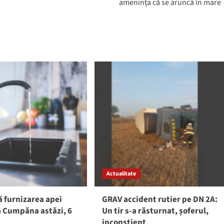
amenința că se aruncă în mare
Actualitate
ă furnizarea apei
GRAV accident rutier pe DN 2A:
a Cumpăna astăzi, 6
Un tir s-a răsturnat, șoferul,
inconștient