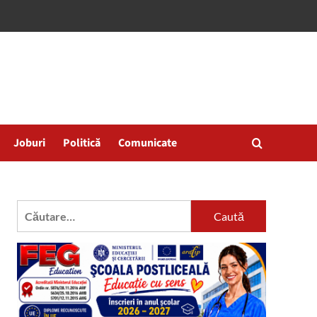
Joburi
Politică
Comunicate
Caută
după: