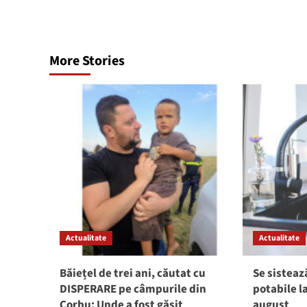
More Stories
Actualitate
Actualitate
Băiețel de trei ani, căutat cu
Se sisteaz
DISPERARE pe câmpurile din
potabile l
Corbu: Unde a fost găsit
august