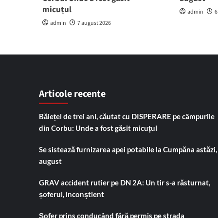
micuțul
admin
6
admin
7 august 2026
Articole recente
Băiețel de trei ani, căutat cu DISPERARE pe câmpurile
din Corbu: Unde a fost găsit micuțul
Se sistează furnizarea apei potabile la Cumpăna astăzi,
august
GRAV accident rutier pe DN 2A: Un tir s-a răsturnat,
șoferul, inconștient
Șofer prins conducând fără permis pe strada