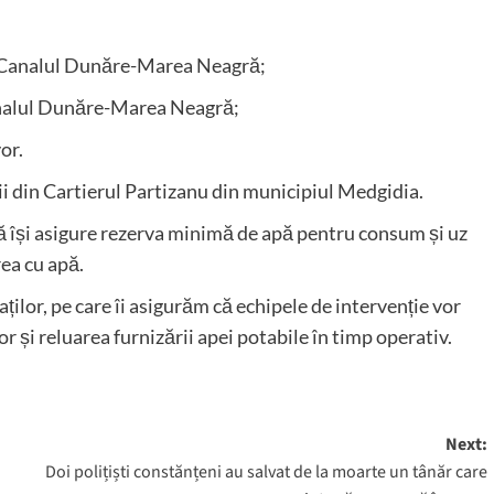
i Canalul Dunăre-Marea Neagră;
analul Dunăre-Marea Neagră;
or.
ii din Cartierul Partizanu din municipiul Medgidia.
să își asigure rezerva minimă de apă pentru consum și uz
rea cu apă.
ilor, pe care îi asigurăm că echipele de intervenție vor
or și reluarea furnizării apei potabile în timp operativ.
Next:
Doi polițiști constănțeni au salvat de la moarte un tânăr care