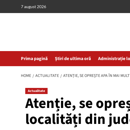
Skip
7 august 2026
to
content
Prima pagină
Știri de ultima oră
Administrație l
HOME
ACTUALITATE
ATENȚIE, SE OPREȘTE APA ÎN MAI MU
Actualitate
Atenție, se opre
localități din ju