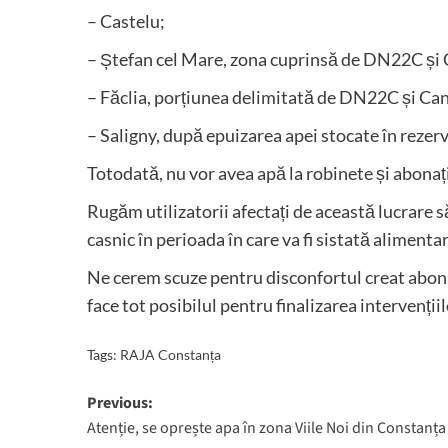
– Castelu;
– Ștefan cel Mare, zona cuprinsă de DN22C ș
– Făclia, porțiunea delimitată de DN22C și C
– Saligny, după epuizarea apei stocate în rezerv
Totodată, nu vor avea apă la robinete și abonaț
Rugăm utilizatorii afectați de această lucrare 
casnic în perioada în care va fi sistată alimenta
Ne cerem scuze pentru disconfortul creat abonaț
face tot posibilul pentru finalizarea intervențiil
Tags:
RAJA Constanța
Post
Previous:
Atenție, se oprește apa în zona Viile Noi din Constanța
navigation