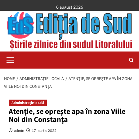
Skip
8 august 2026
to
content
Primary
Menu
HOME
ADMINISTRAȚIE LOCALĂ
ATENȚIE, SE OPREȘTE APA ÎN ZONA
VIILE NOI DIN CONSTANȚA
Administrație locală
Atenție, se oprește apa în zona Viile
Noi din Constanța
admin
17 martie 2025