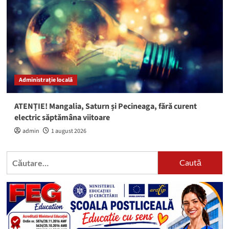
Administrație locală
ATENȚIE! Mangalia, Saturn și Pecineaga, fără curent
electric săptămâna viitoare
admin
1 august 2026
Caută
după: