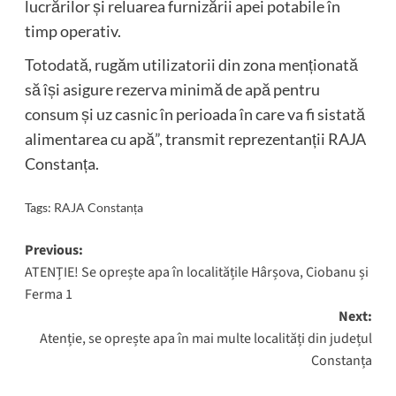
lucrărilor și reluarea furnizării apei potabile în
timp operativ.
Totodată, rugăm utilizatorii din zona menționată
să își asigure rezerva minimă de apă pentru
consum și uz casnic în perioada în care va fi sistată
alimentarea cu apă”, transmit reprezentanții RAJA
Constanța.
Tags:
RAJA Constanța
Post
Previous:
ATENȚIE! Se oprește apa în localitățile Hârșova, Ciobanu și
navigation
Ferma 1
Next:
Atenție, se oprește apa în mai multe localități din județul
Constanța