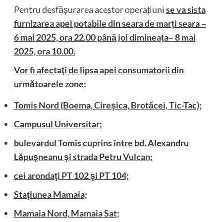
Pentru desfășurarea acestor operațiuni
se va sista
furnizarea apei potabile din seara de marți seara –
6 mai 2025, ora 22.00 până joi dimineața– 8 mai
2025, ora 10.00.
Vor fi afectaţi de lipsa apei consumatorii din
următoarele zone:
Tomis Nord (Boema, Cireşica, Brotăcei, Tic-Tac);
Campusul Universitar;
bulevardul Tomis cuprins între bd. Alexandru
Lăpuşneanu şi strada Petru Vulcan;
cei arondaţi PT 102 şi PT 104;
Staţiunea Mamaia;
Mamaia Nord, Mamaia Sat;