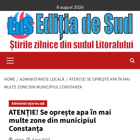
Skip
8 august 2026
to
content
Primary
Menu
HOME
ADMINISTRAȚIE LOCALĂ
ATENȚIE! SE OPREȘTE APA ÎN MAI
MULTE ZONE DIN MUNICIPIUL CONSTANȚA
Administrație locală
ATENȚIE! Se oprește apa în mai
multe zone din municipiul
Constanța
admin
5 mai 2025