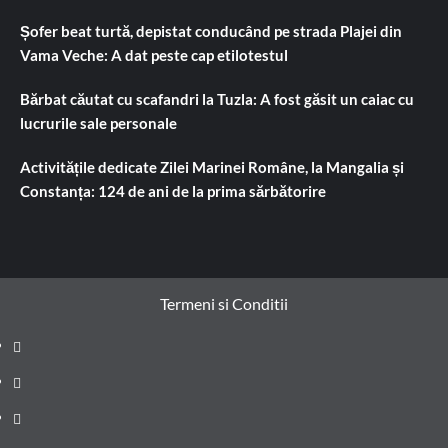
Șofer beat turtă, depistat conducând pe strada Plajei din
Vama Veche: A dat peste cap etilotestul
Bărbat căutat cu scafandri la Tuzla: A fost găsit un caiac cu
lucrurile sale personale
Activitățile dedicate Zilei Marinei Române, la Mangalia și
Constanța: 124 de ani de la prima sărbătorire
Termeni si Conditii
Prima
pagină
Știri
de
Administrație
ultima