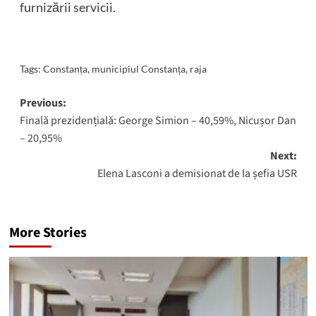
furnizării servicii.
Tags:
Constanța
,
municipiul Constanța
,
raja
Post
Previous:
Finală prezidențială: George Simion – 40,59%, Nicușor Dan
navigation
– 20,95%
Next:
Elena Lasconi a demisionat de la șefia USR
More Stories