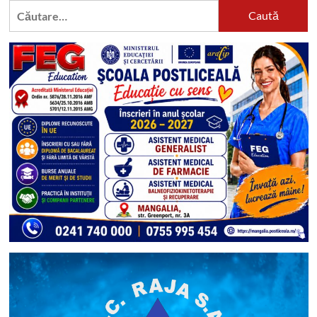
Caută
după: