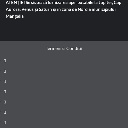
ATENȚIE! Se sistează furnizarea apei potabile la Jupiter, Cap
Aurora, Venus și Saturn și în zona de Nord a municipiului
Mangalia
Termeni si Conditii
Prima
pagină
Știri
de
Administrație
ultima
locală
Actualitate
oră
Justiție
Cultura
Sănătate