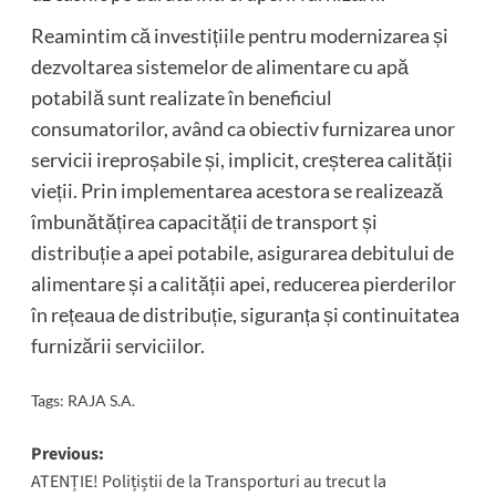
Reamintim că investițiile pentru modernizarea și
dezvoltarea sistemelor de alimentare cu apă
potabilă sunt realizate în beneficiul
consumatorilor, având ca obiectiv furnizarea unor
servicii ireproșabile și, implicit, creșterea calității
vieții. Prin implementarea acestora se realizează
îmbunătățirea capacității de transport și
distribuție a apei potabile, asigurarea debitului de
alimentare și a calității apei, reducerea pierderilor
în rețeaua de distribuție, siguranța și continuitatea
furnizării serviciilor.
Tags:
RAJA S.A.
Post
Previous:
ATENȚIE! Polițiștii de la Transporturi au trecut la
navigation