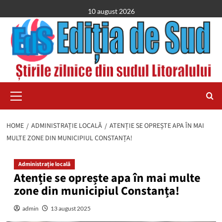
Skip
10 august 2026
to
content
Primary
Menu
HOME
ADMINISTRAȚIE LOCALĂ
ATENȚIE SE OPREȘTE APA ÎN MAI
MULTE ZONE DIN MUNICIPIUL CONSTANȚA!
Administrație locală
Atenție se oprește apa în mai multe
zone din municipiul Constanța!
admin
13 august 2025