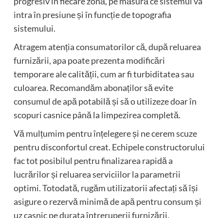
progresiv în fiecare zonă, pe măsură ce sistemul va
intra în presiune și în funcție de topografia
sistemului.
Atragem atenția consumatorilor că, după reluarea
furnizării, apa poate prezenta modificări
temporare ale calității, cum ar fi turbiditatea sau
culoarea. Recomandăm abonaților să evite
consumul de apă potabilă și să o utilizeze doar în
scopuri casnice până la limpezirea completă.
Vă mulțumim pentru înțelegere și ne cerem scuze
pentru disconfortul creat. Echipele constructorului
fac tot posibilul pentru finalizarea rapidă a
lucrărilor și reluarea serviciilor la parametrii
optimi. Totodată, rugăm utilizatorii afectați să își
asigure o rezervă minimă de apă pentru consum și
uz casnic pe durata întreruperii furnizării.