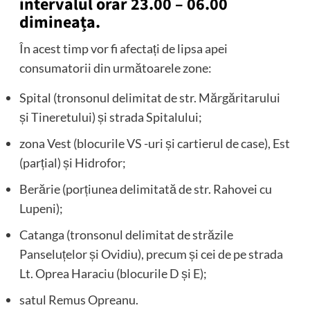
intervalul orar 23.00 – 06.00
dimineața.
În acest timp vor fi afectați de lipsa apei
consumatorii din următoarele zone:
Spital (tronsonul delimitat de str. Mărgăritarului
și Tineretului) și strada Spitalului;
zona Vest (blocurile VS -uri și cartierul de case), Est
(parțial) și Hidrofor;
Berărie (porțiunea delimitată de str. Rahovei cu
Lupeni);
Catanga (tronsonul delimitat de străzile
Panseluțelor și Ovidiu), precum și cei de pe strada
Lt. Oprea Haraciu (blocurile D și E);
satul Remus Opreanu.