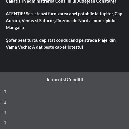
Callatis, în administrarea Consiliului Județean Constanța
ATENȚIE! Se sistează furnizarea apei potabile la Jupiter, Cap
Aurora, Venus și Saturn și în zona de Nord a municipiului
Mangalia
Șofer beat turtă, depistat conducând pe strada Plajei din
Vama Veche: A dat peste cap etilotestul
Termeni si Conditii
Prima
pagină
Știri
de
Administrație
ultima
locală
Actualitate