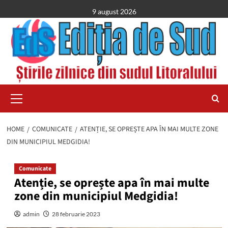
Skip
9 august 2026
to
content
Primary
Menu
HOME
COMUNICATE
ATENȚIE, SE OPREȘTE APA ÎN MAI MULTE ZONE
DIN MUNICIPIUL MEDGIDIA!
Comunicate
Atenție, se oprește apa în mai multe
zone din municipiul Medgidia!
admin
28 februarie 2023