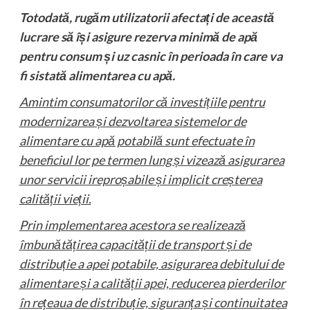
Totodată, rugăm utilizatorii afectați de această
lucrare să își asigure rezerva minimă de apă
pentru consum și uz casnic în perioada în care va
fi sistată alimentarea cu apă.
Amintim consumatorilor că investițiile pentru
modernizarea și dezvoltarea sistemelor de
alimentare cu apă potabilă sunt efectuate în
beneficiul lor pe termen lung și vizează asigurarea
unor servicii ireproșabile și implicit creșterea
calității vieții.
Prin implementarea acestora se realizează
îmbunătățirea capacității de transport și de
distribuție a apei potabile, asigurarea debitului de
alimentare și a calității apei, reducerea pierderilor
în rețeaua de distribuție, siguranța și continuitatea