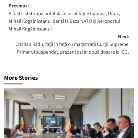
Post
Previous:
A fost sistată apa potabilă în localitățile Culmea, Oituz,
navigation
Mihail Kogălniceanu, dar și la Baza NATO și Aeroportul
Mihail Kogălniceanu!
Next:
Cristian Radu, față în față cu magistrații Curții Supreme:
Primarul suspendat, prezent azi în două dosare la ÎCCJ
More Stories