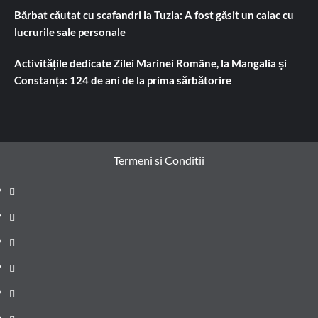
Bărbat căutat cu scafandri la Tuzla: A fost găsit un caiac cu
lucrurile sale personale
Activitățile dedicate Zilei Marinei Române, la Mangalia și
Constanța: 124 de ani de la prima sărbătorire
Termeni si Conditii
Prima
pagină
Știri
de
Administrație
ultima
locală
Actualitate
oră
Justiție
Cultura