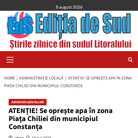
Skip
8 august 2026
to
content
Primary
Menu
HOME
ADMINISTRAȚIE LOCALĂ
ATENȚIE! SE OPREȘTE APA ÎN ZONA
PIAȚA CHILIEI DIN MUNICIPIUL CONSTANȚA
Administrație locală
ATENȚIE! Se oprește apa în zona
Piața Chiliei din municipiul
Constanța
admin
19 mai 2026