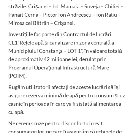
străzile: Crișanei – bd. Mamaia – Soveja – Chiliei –
Panait Cerna – Pictor Ion Andreescu – Ion Rațiu –
Mircea cel Bătrân – Crișanei.
Investițiile fac parte din Contractul de lucrări
CL1”Rețele apă și canalizare în zona centrală a
Municipiului Constanța – LOT 1”, în valoare totală
de aproximativ 42 milioane lei, derulat prin
Programul Operațional Infrastructură Mare
(POIM).
Rugăm utilizatorii afectați de aceste lucrări să își
asigure rezerva minimă de apă pentru consum și uz
casnic în perioada în care va fi sistată alimentarea
cu apă.
Ne cerem scuze pentru disconfortul creat
consumatorilor, pe care îi asigurăm că echipele de