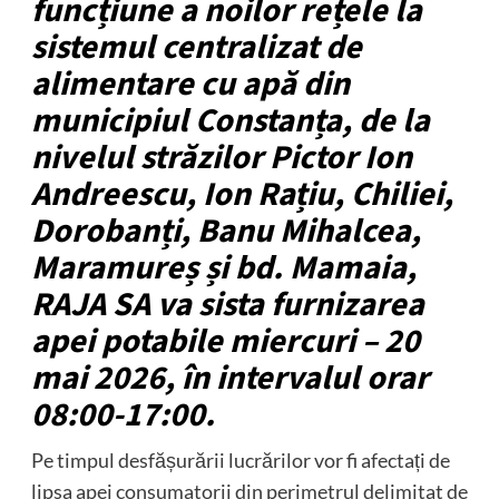
funcțiune a noilor rețele la
sistemul centralizat de
alimentare cu apă din
municipiul Constanța, de la
nivelul străzilor Pictor Ion
Andreescu, Ion Rațiu, Chiliei,
Dorobanți, Banu Mihalcea,
Maramureș și bd. Mamaia,
RAJA SA va sista furnizarea
apei potabile miercuri – 20
mai 2026, în intervalul orar
08:00-17:00.
Pe timpul desfășurării lucrărilor vor fi afectați de
lipsa apei consumatorii din perimetrul delimitat de