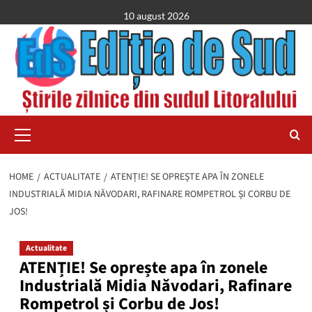
Skip
10 august 2026
to
content
Primary
Menu
HOME
ACTUALITATE
ATENȚIE! SE OPREȘTE APA ÎN ZONELE
INDUSTRIALĂ MIDIA NĂVODARI, RAFINARE ROMPETROL ȘI CORBU DE
JOS!
Actualitate
ATENȚIE! Se oprește apa în zonele
Industrială Midia Năvodari, Rafinare
Rompetrol și Corbu de Jos!