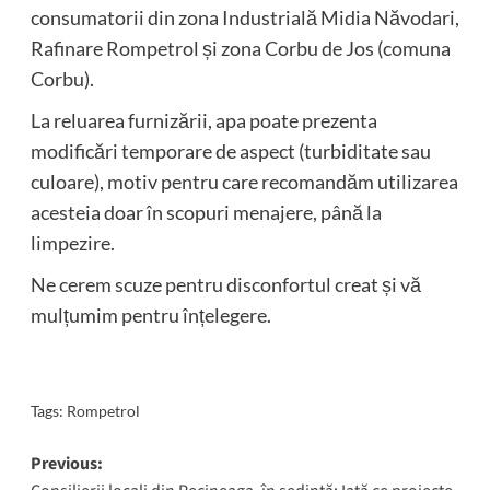
consumatorii din zona Industrială Midia Năvodari,
Rafinare Rompetrol și zona Corbu de Jos (comuna
Corbu).
La reluarea furnizării, apa poate prezenta
modificări temporare de aspect (turbiditate sau
culoare), motiv pentru care recomandăm utilizarea
acesteia doar în scopuri menajere, până la
limpezire.
Ne cerem scuze pentru disconfortul creat și vă
mulțumim pentru înțelegere.
Tags:
Rompetrol
Post
Previous: