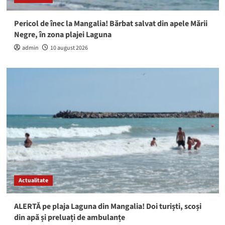
Pericol de înec la Mangalia! Bărbat salvat din apele Mării
Negre, în zona plajei Laguna
admin
10 august 2026
Actualitate
ALERTĂ pe plaja Laguna din Mangalia! Doi turiști, scoși
din apă și preluați de ambulanțe