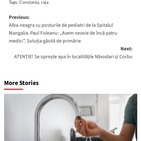
Tags:
Constanța
,
raja
Post
Previous:
Alba-neagra cu posturile de pediatri de la Spitalul
navigation
Mangalia. Paul Foleanu: „Avem nevoie de încă patru
medici”. Soluția găsită de primărie
Next:
ATENȚIE! Se oprește apa în localitățile Năvodari și Corbu
More Stories