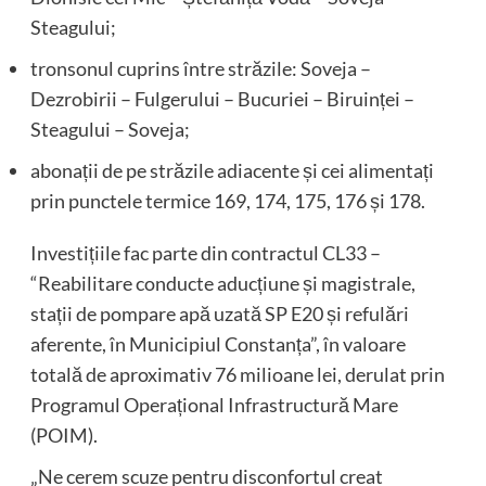
Steagului;
tronsonul cuprins între străzile: Soveja –
Dezrobirii – Fulgerului – Bucuriei – Biruinței –
Steagului – Soveja;
abonații de pe străzile adiacente și cei alimentați
prin punctele termice 169, 174, 175, 176 și 178.
Investițiile fac parte din contractul CL33 –
“Reabilitare conducte aducțiune și magistrale,
stații de pompare apă uzată SP E20 și refulări
aferente, în Municipiul Constanța”, în valoare
totală de aproximativ 76 milioane lei, derulat prin
Programul Operațional Infrastructură Mare
(POIM).
„Ne cerem scuze pentru disconfortul creat