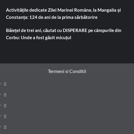
Activitățile dedicate Zilei Marinei Române, la Mangalia și
Constanța: 124 de ani de la prima sărbătorire
Băiețel de trei ani, căutat cu DISPERARE pe câmpurile din
Corbu: Unde a fost găsit micuțul
Termeni si Conditii
Prima
pagină
Știri
de
Administrație
ultima
locală
Actualitate
oră
Justiție