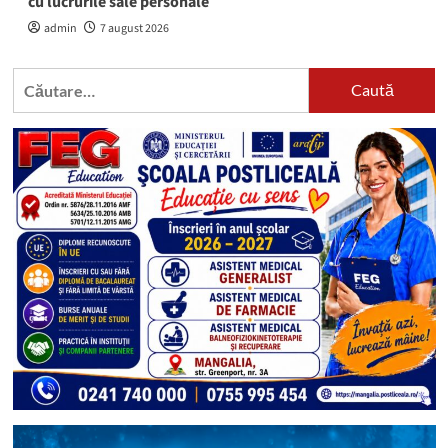
cu lucrurile sale personale
admin
7 august 2026
Caută
după: