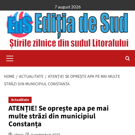
Skip
7 august 2026
to
content
Primary
Menu
HOME
ACTUALITATE
ATENȚIE! SE OPREȘTE APA PE MAI MULTE
STRĂZI DIN MUNICIPIUL CONSTANȚA
Actualitate
ATENȚIE! Se oprește apa pe mai
multe străzi din municipiul
Constanța
admin
4 septembrie 2025