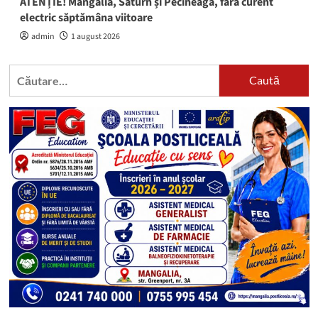
ATENȚIE! Mangalia, Saturn și Pecineaga, fără curent
electric săptămâna viitoare
admin
1 august 2026
Caută
după: