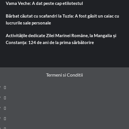
Vama Veche: A dat peste cap etilotestul
Bărbat căutat cu scafandri la Tuzla: A fost găsit un caiac cu
lucrurile sale personale
Activitățile dedicate Zilei Marinei Române, la Mangalia și
Constanța: 124 de ani de la prima sărbătorire
Termeni si Conditii
Prima
pagină
Știri
de
Administrație
ultima
locală
Actualitate
oră
Justiție