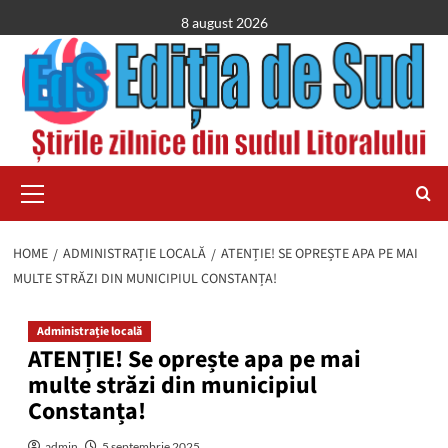
Skip
8 august 2026
to
content
Primary
Menu
HOME
ADMINISTRAȚIE LOCALĂ
ATENȚIE! SE OPREȘTE APA PE MAI
MULTE STRĂZI DIN MUNICIPIUL CONSTANȚA!
Administrație locală
ATENȚIE! Se oprește apa pe mai
multe străzi din municipiul
Constanța!
admin
5 septembrie 2025