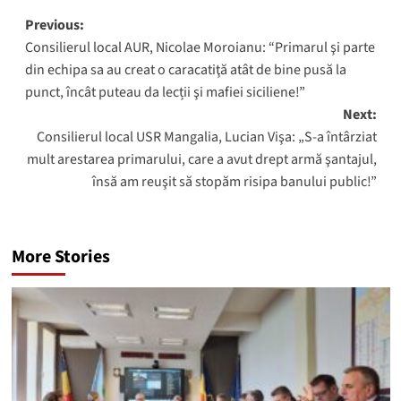
Post
Previous:
Consilierul local AUR, Nicolae Moroianu: “Primarul şi parte
navigation
din echipa sa au creat o caracatiţă atât de bine pusă la
punct, încât puteau da lecții şi mafiei siciliene!”
Next:
Consilierul local USR Mangalia, Lucian Vişa: „S-a întârziat
mult arestarea primarului, care a avut drept armă şantajul,
însă am reuşit să stopăm risipa banului public!”
More Stories