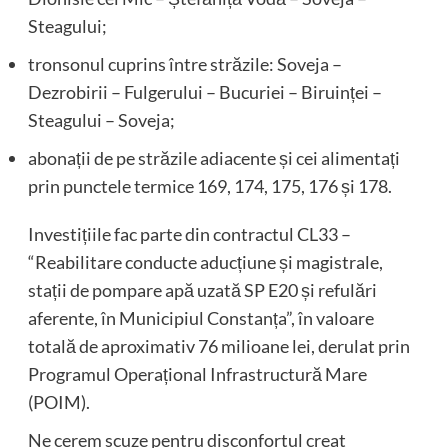
Steagului;
tronsonul cuprins între străzile: Soveja –
Dezrobirii – Fulgerului – Bucuriei – Biruinței –
Steagului – Soveja;
abonații de pe străzile adiacente și cei alimentați
prin punctele termice 169, 174, 175, 176 și 178.
Investițiile fac parte din contractul CL33 –
“Reabilitare conducte aducțiune și magistrale,
stații de pompare apă uzată SP E20 și refulări
aferente, în Municipiul Constanța”, în valoare
totală de aproximativ 76 milioane lei, derulat prin
Programul Operațional Infrastructură Mare
(POIM).
Ne cerem scuze pentru disconfortul creat