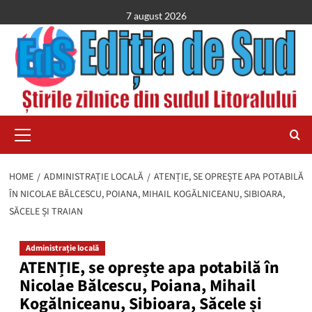
Skip
7 august 2026
to
content
Primary
Menu
HOME
ADMINISTRAȚIE LOCALĂ
ATENȚIE, SE OPREȘTE APA POTABILĂ
ÎN NICOLAE BĂLCESCU, POIANA, MIHAIL KOGĂLNICEANU, SIBIOARA,
SĂCELE ȘI TRAIAN
Administrație locală
ATENȚIE, se oprește apa potabilă în
Nicolae Bălcescu, Poiana, Mihail
Kogălniceanu, Sibioara, Săcele și