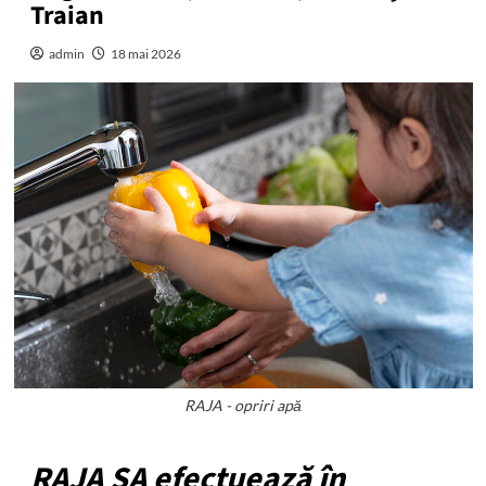
Traian
admin
18 mai 2026
RAJA - opriri apă
RAJA SA efectuează în