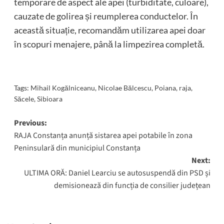
temporare de aspect ale apei (turbiditate, culoare),
cauzate de golirea și reumplerea conductelor. În
această situație, recomandăm utilizarea apei doar
în scopuri menajere, până la limpezirea completă.
Tags:
Mihail Kogălniceanu
,
Nicolae Bălcescu
,
Poiana
,
raja
,
Săcele
,
Sibioara
Post
Previous:
RAJA Constanța anunță sistarea apei potabile în zona
navigation
Peninsulară din municipiul Constanța
Next:
ULTIMA ORĂ: Daniel Learciu se autosuspendă din PSD și
demisionează din funcția de consilier județean