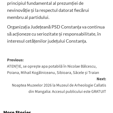
principiul fundamental al prezumției de
nevinovăție și la respectul datorat fiecărui
membru al partidului.
Organizația Județeană PSD Constanța va continua
să acționeze cu seriozitate și responsabilitate, în
interesul cetățenilor județului Constanța.
Post
Previous:
ATENȚIE, se oprește apa potabilă în Nicolae Bălcescu,
navigation
Poiana, Mihail Kogălniceanu, Sibioara, Săcele și Traian
Next:
Noaptea Muzeelor 2026 la Muzeul de Arheologie Callatis
din Mangalia: Accesul publicului este GRATUIT
More Stories