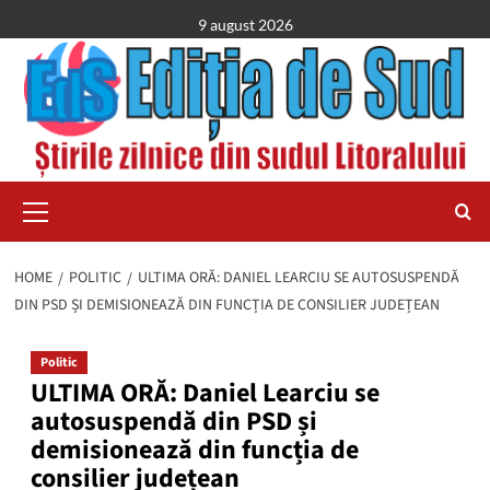
Skip
9 august 2026
to
content
Primary
Menu
HOME
POLITIC
ULTIMA ORĂ: DANIEL LEARCIU SE AUTOSUSPENDĂ
DIN PSD ȘI DEMISIONEAZĂ DIN FUNCȚIA DE CONSILIER JUDEȚEAN
Politic
ULTIMA ORĂ: Daniel Learciu se
autosuspendă din PSD și
demisionează din funcția de
consilier județean