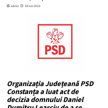
admin
18 mai 2026
Organizația Județeană PSD
Constanța a luat act de
decizia domnului Daniel
Dumitru Learciu de a se