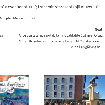
ată a evenimentului”; transmit reprezentanții muzeului.
Noaptea Muzeelor 2026
Next:
și
A fost sistată apa potabilă în localitățile Culmea, Oituz,
Mihail Kogălniceanu, dar și la Baza NATO și Aeroportul
Mihail Kogălniceanu!