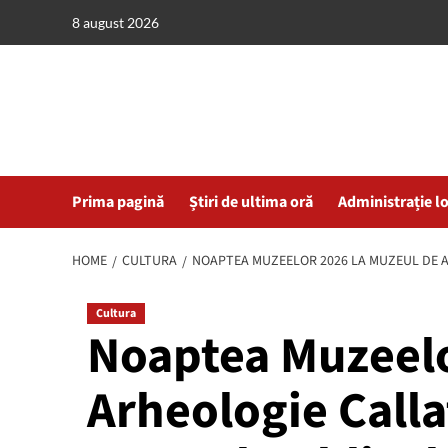
Skip
8 august 2026
to
content
Prima pagină
Știri de ultima oră
Administrație l
HOME
CULTURA
NOAPTEA MUZEELOR 2026 LA MUZEUL DE A
Cultura
Noaptea Muzeelo
Arheologie Calla