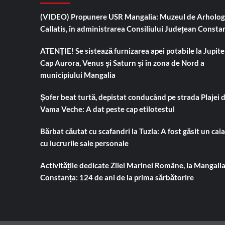
(VIDEO) Propunere USR Mangalia: Muzeul de Arholog
Callatis, în administrarea Consiliului Județean Consta
ATENȚIE! Se sistează furnizarea apei potabile la Jupiter
Cap Aurora, Venus și Saturn și în zona de Nord a
municipiului Mangalia
Șofer beat turtă, depistat conducând pe strada Plajei 
Vama Veche: A dat peste cap etilotestul
Bărbat căutat cu scafandri la Tuzla: A fost găsit un cai
cu lucrurile sale personale
Activitățile dedicate Zilei Marinei Române, la Mangalia
Constanța: 124 de ani de la prima sărbătorire