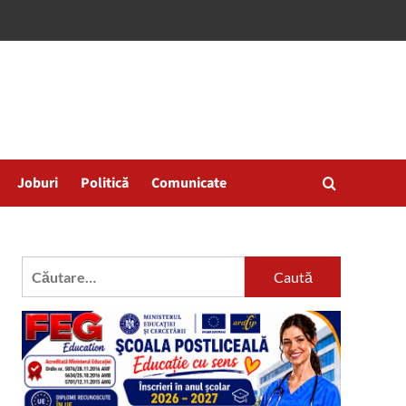
Joburi
Politică
Comunicate
Caută
după: