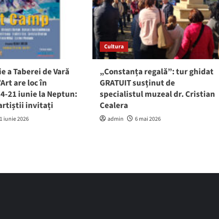
Cultura
ție a Taberei de Vară
„Constanța regală”: tur ghidat
rt are loc în
GRATUIT susținut de
4-21 iunie la Neptun:
specialistul muzeal dr. Cristian
rtiștii invitați
Cealera
1 iunie 2026
admin
6 mai 2026