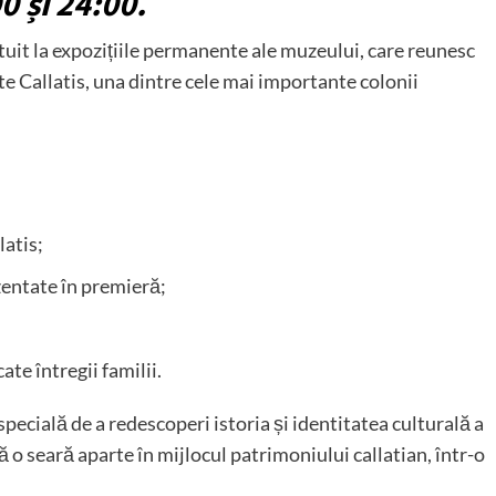
0 și 24:00.
ratuit la expozițiile permanente ale muzeului, care reunesc
te Callatis, una dintre cele mai importante colonii
latis;
zentate în premieră;
ate întregii familii.
cială de a redescoperi istoria și identitatea culturală a
 o seară aparte în mijlocul patrimoniului callatian, într-o