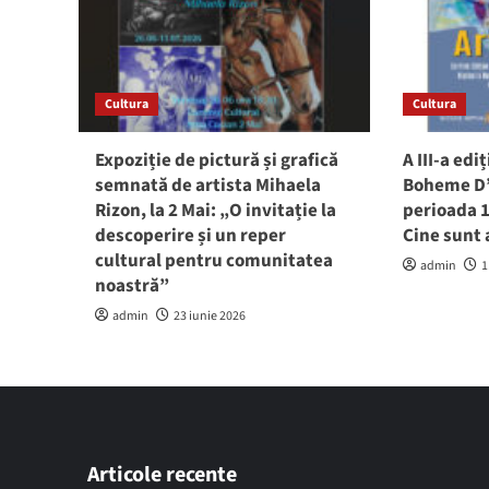
Cultura
Cultura
Expoziție de pictură și grafică
A III-a edi
semnată de artista Mihaela
Boheme D’A
Rizon, la 2 Mai: „O invitație la
perioada 1
descoperire și un reper
Cine sunt a
cultural pentru comunitatea
admin
1
noastră”
admin
23 iunie 2026
Articole recente