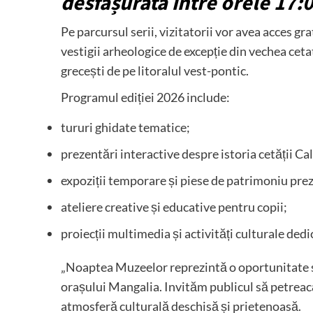
desfășurată între orele 17:0
Pe parcursul serii, vizitatorii vor avea acces g
vestigii arheologice de excepție din vechea ceta
grecești de pe litoralul vest-pontic.
Programul ediției 2026 include:
tururi ghidate tematice;
prezentări interactive despre istoria cetății Cal
expoziții temporare și piese de patrimoniu pre
ateliere creative și educative pentru copii;
proiecții multimedia și activități culturale dedic
„Noaptea Muzeelor reprezintă o oportunitate spe
orașului Mangalia. Invităm publicul să petreacă
atmosferă culturală deschisă și prietenoasă.