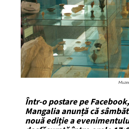
Muzeu
Într-o postare pe Facebook,
Mangalia anunță că sâmbătă
nouă ediție a evenimentul