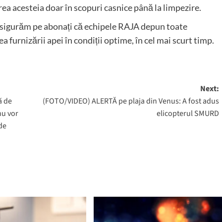
rea acesteia doar în scopuri casnice până la limpezire.
 asigurăm pe abonați că echipele RAJA depun toate
ea furnizării apei în condiții optime, în cel mai scurt timp.
Next:
ă de
(FOTO/VIDEO) ALERTĂ pe plaja din Venus: A fost adus
nu vor
elicopterul SMURD
 de