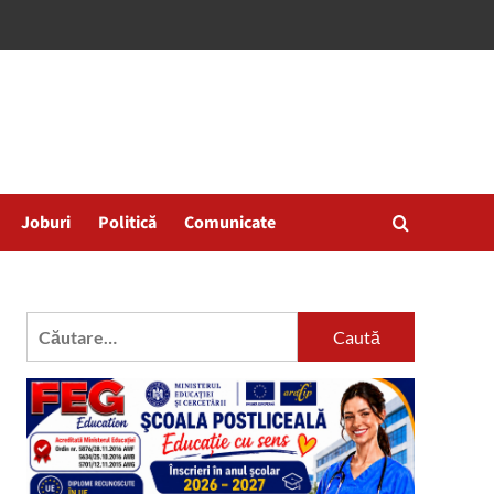
Joburi
Politică
Comunicate
Caută
după: