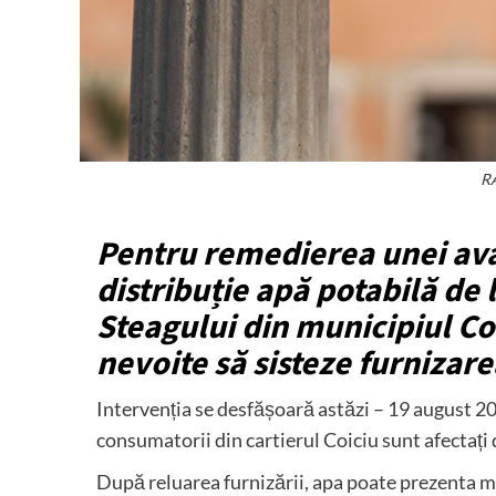
RA
Pentru remedierea unei ava
distribuție apă potabilă de l
Steagului din municipiul Co
nevoite să sisteze furnizare
Intervenția se desfășoară astăzi – 19 august 202
consumatorii din cartierul Coiciu sunt afectați d
După reluarea furnizării, apa poate prezenta m