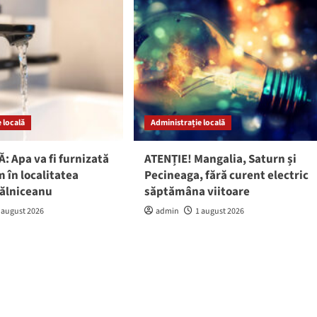
 locală
Administrație locală
: Apa va fi furnizată
ATENȚIE! Mangalia, Saturn și
 în localitatea
Pecineaga, fără curent electric
gălniceanu
săptămâna viitoare
 august 2026
admin
1 august 2026