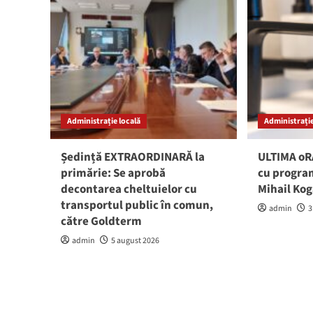
Administrație locală
Administrație
Ședință EXTRAORDINARĂ la
ULTIMA oRĂ
primărie: Se aprobă
cu program
decontarea cheltuielor cu
Mihail Ko
transportul public în comun,
admin
3
către Goldterm
admin
5 august 2026