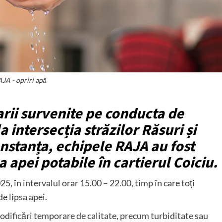
JA - opriri apă
rii survenite pe conducta de
a intersecția străzilor Răsuri și
nstanța, echipele RAJA au fost
a apei potabile în cartierul Coiciu.
5, în intervalul orar 15.00 – 22.00, timp în care toți
e lipsa apei.
odificări temporare de calitate, precum turbiditate sau