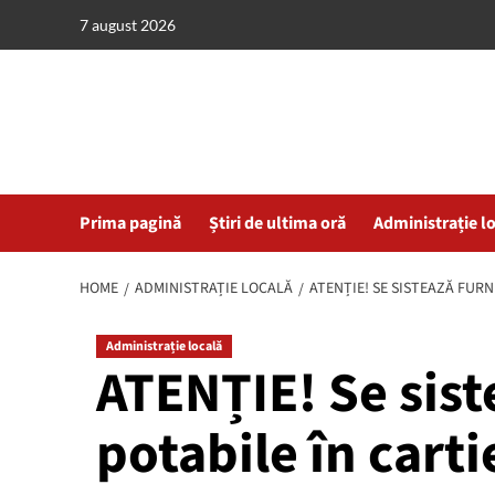
Skip
7 august 2026
to
content
Prima pagină
Știri de ultima oră
Administrație l
HOME
ADMINISTRAȚIE LOCALĂ
ATENȚIE! SE SISTEAZĂ FURN
Administrație locală
ATENȚIE! Se sist
potabile în carti