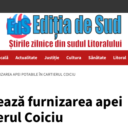
ocală
Actualitate
Justiție
Cultura
Sănătate
Litoral
IZAREA APEI POTABILE ÎN CARTIERUL COICIU
ează furnizarea apei
erul Coiciu