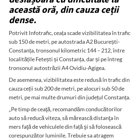
această oră, din cauza ceții
dense.
Potrivit Infotrafic, ceața scade vizibilitatea în trafic
sub 150 de metri, pe autostrada A2 București-
Constanța, tronsonul kilometric 144 – 212, între
localitățile Fetești și Constanța, dar și pe întreg
tronsonul autostrăzii A4 Ovidiu-Agigea.
De asemenea, vizibilitatea este redusă în trafic din
cauza ceții sub 200 de metri, pe alocuri sub 50 de
metri, pe mai multe drumuri din județul Constanța.
„Pe timp de ceaţă, recomandăm conducătorilor
auto să reducă viteza, să mărească distanţa în
mers faţă de vehiculele din față şi să folosească
corespunzător luminile. Trebuie sa atragem