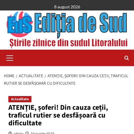
Skip
8 august 2026
to
content
Primary
Menu
HOME
ACTUALITATE
ATENȚIE, ȘOFERI! DIN CAUZA CEȚII, TRAFICUL
RUTIER SE DESFĂȘOARĂ CU DIFICULTATE
Actualitate
ATENȚIE, șoferi! Din cauza ceții,
traficul rutier se desfășoară cu
dificultate
admin
10 martie 2025