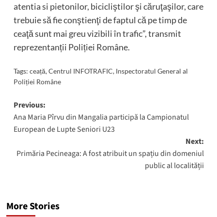
atentia si pietonilor, bicicliştilor şi căruţaşilor, care
trebuie să fie conştienţi de faptul că pe timp de
ceaţă sunt mai greu vizibili în trafic”, transmit
reprezentanții Poliției Române.
Tags:
ceață
,
Centrul INFOTRAFIC
,
Inspectoratul General al
Poliției Române
Post
Previous:
Ana Maria Pîrvu din Mangalia participă la Campionatul
navigation
European de Lupte Seniori U23
Next:
Primăria Pecineaga: A fost atribuit un spațiu din domeniul
public al localității
More Stories