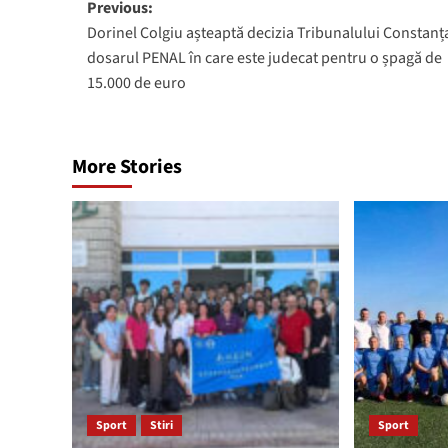
Post
Previous:
Dorinel Colgiu așteaptă decizia Tribunalului Constanța
navigation
dosarul PENAL în care este judecat pentru o șpagă de
15.000 de euro
More Stories
Sport
Stiri
Sport