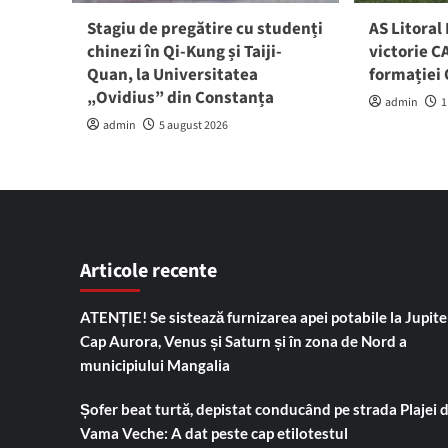
Stagiu de pregătire cu studenți
AS Litoral
chinezi în Qi-Kung și Taiji-
victorie C
Quan, la Universitatea
formației
„Ovidius” din Constanța
admin
1
admin
5 august 2026
Articole recente
ATENȚIE! Se sistează furnizarea apei potabile la Jupiter
Cap Aurora, Venus și Saturn și în zona de Nord a
municipiului Mangalia
Șofer beat turtă, depistat conducând pe strada Plajei 
Vama Veche: A dat peste cap etilotestul