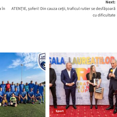
Next:
 în
ATENȚIE, șoferi! Din cauza ceții, traficul rutier se desfășoară
cu dificultate
Sport