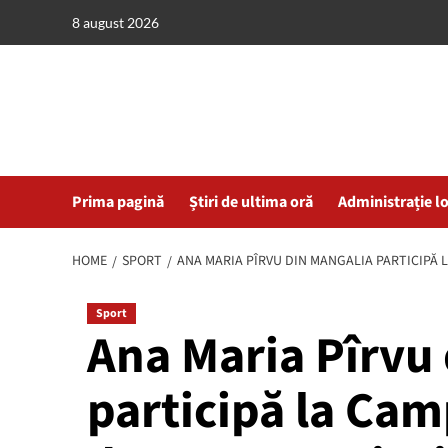
Skip
8 august 2026
to
content
Prima pagină
Știri de ultima oră
Administrație l
HOME
SPORT
ANA MARIA PÎRVU DIN MANGALIA PARTICIPĂ 
Sport
Ana Maria Pîrvu
participă la Ca