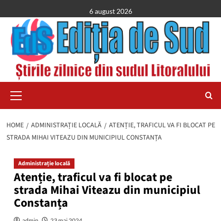
Skip
6 august 2026
to
content
Primary
Menu
HOME
ADMINISTRAȚIE LOCALĂ
ATENȚIE, TRAFICUL VA FI BLOCAT PE
STRADA MIHAI VITEAZU DIN MUNICIPIUL CONSTANȚA
Administrație locală
Atenție, traficul va fi blocat pe
strada Mihai Viteazu din municipiul
Constanța
admin
23 mai 2024