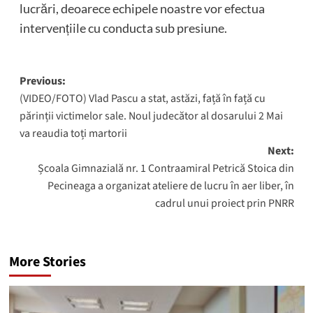
lucrări, deoarece echipele noastre vor efectua
intervențiile cu conducta sub presiune.
Post
Previous:
(VIDEO/FOTO) Vlad Pascu a stat, astăzi, față în față cu
navigation
părinții victimelor sale. Noul judecător al dosarului 2 Mai
va reaudia toți martorii
Next:
Școala Gimnazială nr. 1 Contraamiral Petrică Stoica din
Pecineaga a organizat ateliere de lucru în aer liber, în
cadrul unui proiect prin PNRR
More Stories