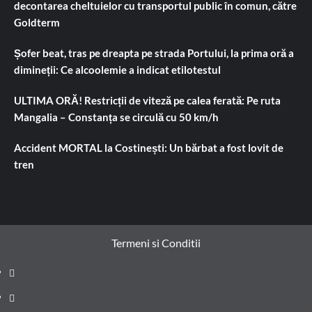
decontarea cheltuielor cu transportul public în comun, către
Goldterm
Șofer beat, tras pe dreapta pe strada Portului, la prima oră a
dimineții: Ce alcoolemie a indicat etilotestul
ULTIMA ORĂ! Restricții de viteză pe calea ferată: Pe ruta
Mangalia – Constanța se circulă cu 50 km/h
Accident MORTAL la Costinești: Un bărbat a fost lovit de
tren
Termeni si Conditii
Prima
pagină
Știri