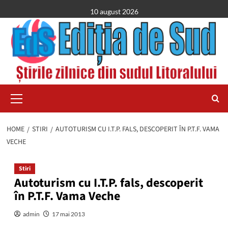
Skip
10 august 2026
to
content
Primary
Menu
HOME
STIRI
AUTOTURISM CU I.T.P. FALS, DESCOPERIT ÎN P.T.F. VAMA
VECHE
Stiri
Autoturism cu I.T.P. fals, descoperit
în P.T.F. Vama Veche
admin
17 mai 2013