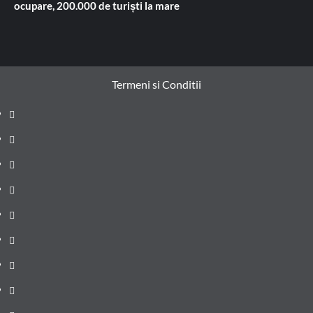
ocupare, 200.000 de turiști la mare
Termeni si Conditii
Prima
pagină
Știri
de
Administrație
ultima
locală
Actualitate
oră
Justiție
Cultura
Sănătate
Litoral