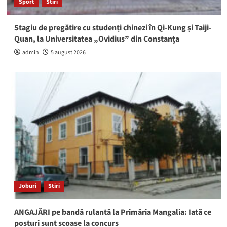
Sport
Stiri
Stagiu de pregătire cu studenți chinezi în Qi-Kung și Taiji-
Quan, la Universitatea „Ovidius” din Constanța
admin
5 august 2026
Joburi
Stiri
ANGAJĂRI pe bandă rulantă la Primăria Mangalia: Iată ce
posturi sunt scoase la concurs