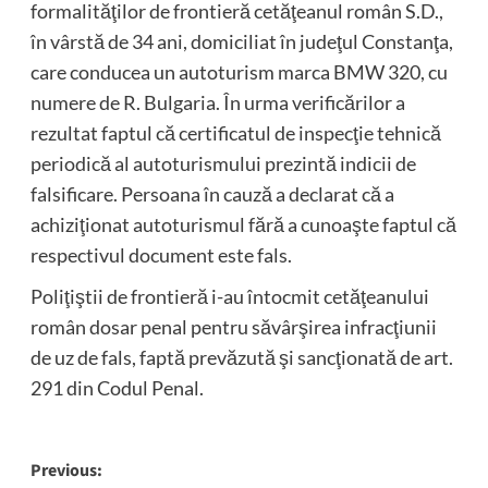
formalităţilor de frontieră cetăţeanul român S.D.,
în vârstă de 34 ani, domiciliat în judeţul Constanţa,
care conducea un autoturism marca BMW 320, cu
numere de R. Bulgaria. În urma verificărilor a
rezultat faptul că certificatul de inspecţie tehnică
periodică al autoturismului prezintă indicii de
falsificare. Persoana în cauză a declarat că a
achiziţionat autoturismul fără a cunoaşte faptul că
respectivul document este fals.
Poliţiştii de frontieră i-au întocmit cetăţeanului
român dosar penal pentru săvârşirea infracţiunii
de uz de fals, faptă prevăzută şi sancţionată de art.
291 din Codul Penal.
Post
Previous: