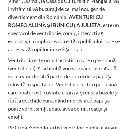
Vineri, 30 mai, la Casa de Cultură din Mangalia, vă
invităm să vă bucuraţi de cel mai nou gen de
divertisment din România!
AVENTURI CU
ROMEO ALUNĂ
Ș
I BUNICU
Ț
A JULIETA
, este un
spectacol de ventrilocie, comic, interactiv şi
educativ, cu implicarea directă a publicului, care se
adresează copiilor între 3 şi 11 ani.
Ventrilocia este un act artistic în care o persoană
(ventrilocul) işi schimbă vocea creând senzaţia că
vocea vine din altă parte, de obicei de la papuşa
folosită în spectacol. Ventrilocul este o persoană
care poate rosti cuvintele fără a-şi mişca buzele şi
fără a deschide gura, dând impresia că papuşa
poate vorbi, simţi, poate avea opinii, reacţii şi
emoţii.
Pe Crina Zvobodă, artist ventriloc, publicul a avut