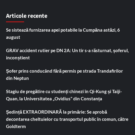
Articole recente
Se sistează furnizarea apei potabile la Cumpăna astăzi, 6
august
GRAV accident rutier pe DN 2A: Un tir s-a răsturnat, șoferul,
inconștient
Șofer prins conducând fără permis pe strada Trandafirilor
din Neptun
Stagiu de pregătire cu studenți chinezi în Qi-Kung și Taiji-
Quan, la Universitatea „Ovidius” din Constanța
Ședință EXTRAORDINARĂ la primărie: Se aprobă
decontarea cheltuielor cu transportul public în comun, către
Goldterm