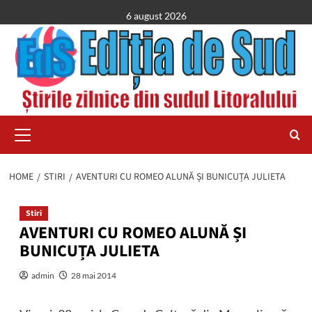
Skip
6 august 2026
to
content
Primary
Menu
HOME
STIRI
AVENTURI CU ROMEO ALUNĂ ȘI BUNICUȚA JULIETA
Stiri
AVENTURI CU ROMEO ALUNĂ ȘI
BUNICUȚA JULIETA
admin
28 mai 2014