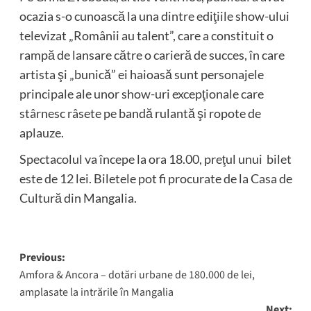
ocazia s-o cunoască la una dintre ediţiile show-ului
televizat „Românii au talent”, care a constituit o
rampă de lansare către o carieră de succes, în care
artista şi „bunică” ei haioasă sunt personajele
principale ale unor show-uri excepţionale care
stârnesc râsete pe bandă rulantă şi ropote de
aplauze.
Spectacolul va începe la ora 18.00, preţul unui bilet
este de 12 lei. Biletele pot fi procurate de la Casa de
Cultură din Mangalia.
Post
Previous:
Amfora & Ancora – dotări urbane de 180.000 de lei,
navigation
amplasate la intrările în Mangalia
Next: