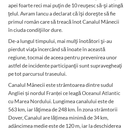
apei foarte reci mai puţin de 10 reuşesc să-şi atingă
ţelul. Avram Iancu a declarat că îşi doreşte să fie
primul român care să treacă înot Canalul Mânecii
în ciuda condiţiilor dure.
De-a lungul timpului, mai mulţi înotători şi-au
pierdut viaţa încercând să înoate în această
regiune, tocmai de aceea pentru prevenirea unor
astfel de incidente participanţii sunt supravegheaţi
pe tot parcursul traseului.
Canalul Mânecii este strâmtoarea dintre sudul
Angliei
și nordul
Franței
ce leagă
Oceanul Atlantic
cu
Marea Nordului
. Lungimea canalului este de
563 km, iar lăţimea de 248 km. În zona strâmtorii
Dover, Canalul are lățimea minimă de 34 km,
adâncimea medie este de 120 m, iar la deschiderea