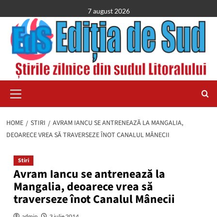
Skip
7 august 2026
to
content
Primary
Menu
HOME
STIRI
AVRAM IANCU SE ANTRENEAZĂ LA MANGALIA,
DEOARECE VREA SĂ TRAVERSEZE ÎNOT CANALUL MÂNECII
Stiri
Avram Iancu se antrenează la
Mangalia, deoarece vrea să
traverseze înot Canalul Mânecii
admin
3 iulie 2014