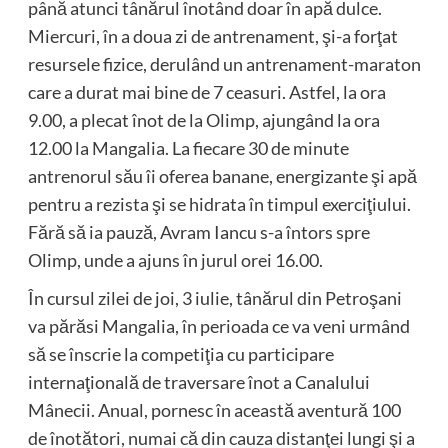
până atunci tânărul înotând doar în apă dulce.
Miercuri, în a doua zi de antrenament, şi-a forţat
resursele fizice, derulând un antrenament-maraton
care a durat mai bine de 7 ceasuri. Astfel, la ora
9.00, a plecat înot de la Olimp, ajungând la ora
12.00 la Mangalia. La fiecare 30 de minute
antrenorul său îi oferea banane, energizante şi apă
pentru a rezista şi se hidrata în timpul exerciţiului.
Fără să ia pauză, Avram Iancu s-a întors spre
Olimp, unde a ajuns în jurul orei 16.00.
În cursul zilei de joi, 3 iulie, tânărul din Petroşani
va părăsi Mangalia, în perioada ce va veni urmând
să se înscrie la competiţia cu participare
internaţională de traversare înot a Canalului
Mânecii. Anual, pornesc în această aventură 100
de înotători, numai că din cauza distanţei lungi şi a