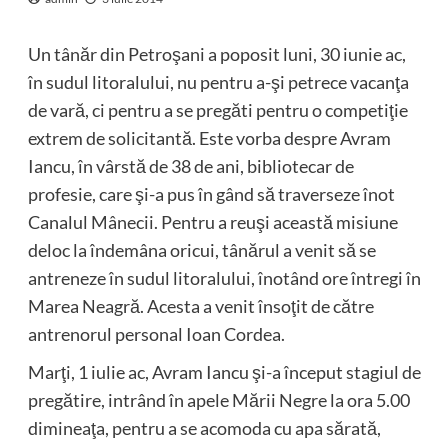
Un tânăr din Petroşani a poposit luni, 30 iunie ac,
în sudul litoralului, nu pentru a-şi petrece vacanţa
de vară, ci pentru a se pregăti pentru o competiţie
extrem de solicitantă. Este vorba despre Avram
Iancu, în vârstă de 38 de ani, bibliotecar de
profesie, care şi-a pus în gând să traverseze înot
Canalul Mânecii. Pentru a reuşi această misiune
deloc la îndemâna oricui, tânărul a venit să se
antreneze în sudul litoralului, înotând ore întregi în
Marea Neagră. Acesta a venit însoţit de către
antrenorul personal Ioan Cordea.
Marţi, 1 iulie ac, Avram Iancu şi-a început stagiul de
pregătire, intrând în apele Mării Negre la ora 5.00
dimineaţa, pentru a se acomoda cu apa sărată,