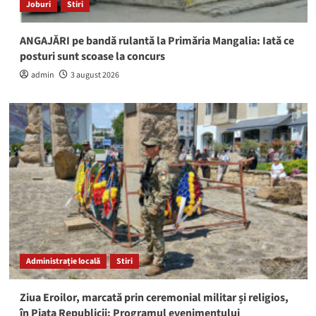
Joburi
Stiri
ANGAJĂRI pe bandă rulantă la Primăria Mangalia: Iată ce
posturi sunt scoase la concurs
admin
3 august 2026
Administrație locală
Stiri
Ziua Eroilor, marcată prin ceremonial militar și religios,
în Piața Republicii: Programul evenimentului