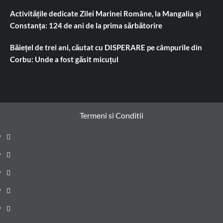
Activitățile dedicate Zilei Marinei Române, la Mangalia și
Constanța: 124 de ani de la prima sărbătorire
Băiețel de trei ani, căutat cu DISPERARE pe câmpurile din
Corbu: Unde a fost găsit micuțul
Termeni si Conditii
Prima
pagină
Știri
de
Administrație
ultima
locală
Actualitate
oră
Justiție