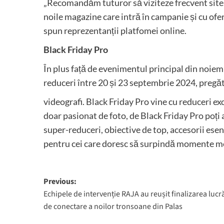
„Recomandăm tuturor să viziteze frecvent site-u
noile magazine care intră în campanie și cu ofe
spun reprezentanții platfomei online.
Black Friday Pro
În plus față de evenimentul principal din noi
reduceri între 20 și 23 septembrie 2024, pregăt
videografi. Black Friday Pro vine cu reduceri ex
doar pasionat de foto, de Black Friday Pro poți a
super-reduceri, obiective de top, accesorii ese
pentru cei care doresc să surpindă momente m
Post
Previous:
Echipele de intervenție RAJA au reușit finalizarea lucră
navigation
de conectare a noilor tronsoane din Palas