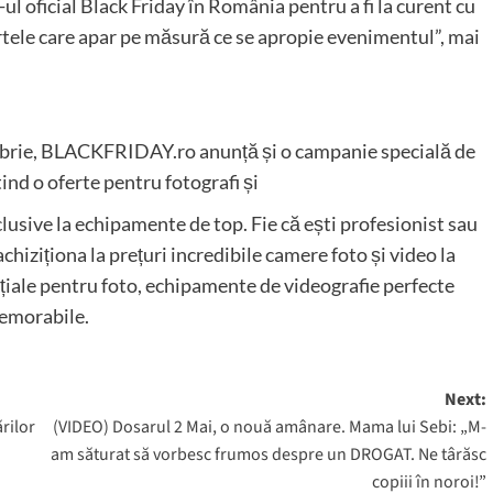
l oficial Black Friday în România pentru a fi la curent cu
rtele care apar pe măsură ce se apropie evenimentul”, mai
embrie, BLACKFRIDAY.ro anunță și o campanie specială de
ind o oferte pentru fotografi și
clusive la echipamente de top. Fie că ești profesionist sau
chiziționa la prețuri incredibile camere foto și video la
nțiale pentru foto, echipamente de videografie perfecte
emorabile.
Next:
rilor
(VIDEO) Dosarul 2 Mai, o nouă amânare. Mama lui Sebi: „M-
am săturat să vorbesc frumos despre un DROGAT. Ne târăsc
copiii în noroi!”