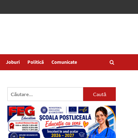
Joburi
Politică
Comunicate
Caută
după: