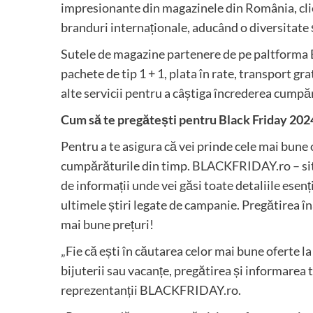
impresionante din magazinele din România, clien
branduri internaționale, aducând o diversitate 
Sutele de magazine partenere de pe paltforma
pachete de tip 1 + 1, plata în rate, transport g
alte servicii pentru a câștiga încrederea cumpă
Cum să te pregătești pentru Black Friday 202
Pentru a te asigura că vei prinde cele mai bune ofe
cumpărăturile din timp. BLACKFRIDAY.ro – site-
de informații unde vei găsi toate detaliile esen
ultimele știri legate de campanie. Pregătirea î
mai bune prețuri!
„Fie că ești în căutarea celor mai bune oferte l
bijuterii sau vacanțe, pregătirea și informarea t
reprezentanții BLACKFRIDAY.ro.