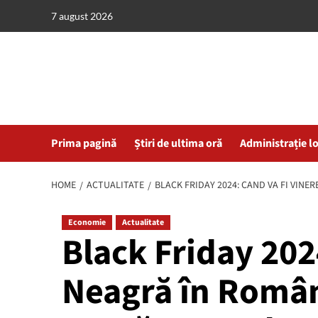
Skip
7 august 2026
to
content
Prima pagină
Știri de ultima oră
Administrație l
HOME
ACTUALITATE
BLACK FRIDAY 2024: CAND VA FI VINE
Economie
Actualitate
Black Friday 202
Neagră în Român