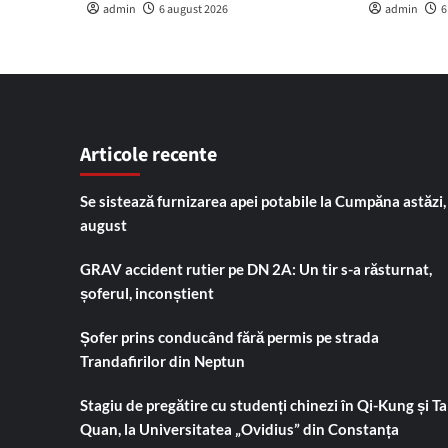
admin
6 august 2026
admin
6
Articole recente
Se sistează furnizarea apei potabile la Cumpăna astăzi,
august
GRAV accident rutier pe DN 2A: Un tir s-a răsturnat,
șoferul, inconștient
Șofer prins conducând fără permis pe strada
Trandafirilor din Neptun
Stagiu de pregătire cu studenți chinezi în Qi-Kung și Tai
Quan, la Universitatea „Ovidius” din Constanța