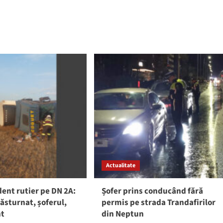
Actualitate
ent rutier pe DN 2A:
Șofer prins conducând fără
răsturnat, șoferul,
permis pe strada Trandafirilor
nt
din Neptun