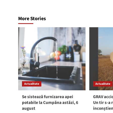
More Stories
Actualitate
Actualitate
Se sistează furnizarea apei
GRAV accid
potabile la Cumpăna astăzi, 6
Un tir s-a 
august
inconștie