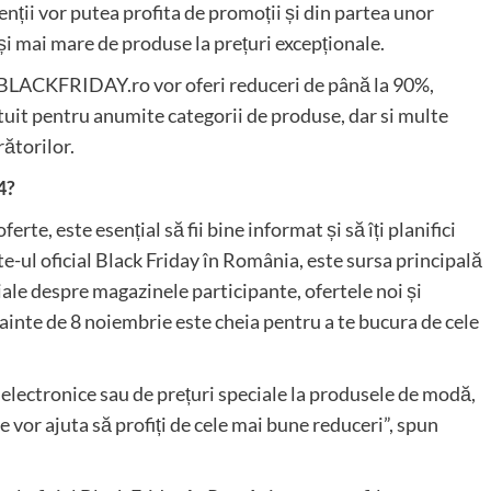
ții vor putea profita de promoții și din partea unor
și mai mare de produse la prețuri excepționale.
 BLACKFRIDAY.ro vor oferi reduceri de până la 90%,
ratuit pentru anumite categorii de produse, dar si multe
rătorilor.
4?
rte, este esențial să fii bine informat și să îți planifici
ul oficial Black Friday în România, este sursa principală
țiale despre magazinele participante, ofertele noi și
nainte de 8 noiembrie este cheia pentru a te bucura de cele
a electronice sau de prețuri speciale la produsele de modă,
e vor ajuta să profiți de cele mai bune reduceri”, spun