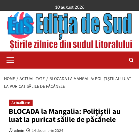
Skip
10 august 2026
to
content
Primary
Menu
HOME
ACTUALITATE
BLOCADA LA MANGALIA: POLIȚIȘTII AU LUAT
LA PURICAT SĂLILE DE PĂCĂNELE
Actualitate
BLOCADA la Mangalia: Polițiștii au
luat la puricat sălile de păcănele
admin
14 decembrie 2024