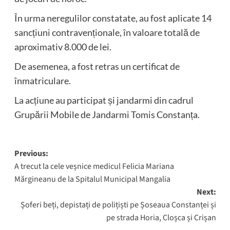
În urma neregulilor constatate, au fost aplicate 14
sancțiuni contravenționale, în valoare totală de
aproximativ 8.000 de lei.
De asemenea, a fost retras un certificat de
înmatriculare.
La acțiune au participat și jandarmi din cadrul
Grupării Mobile de Jandarmi Tomis Constanța.
Post
Previous:
A trecut la cele veșnice medicul Felicia Mariana
navigation
Mărgineanu de la Spitalul Municipal Mangalia
Next:
Șoferi beți, depistați de polițiști pe Șoseaua Constanței și
pe strada Horia, Cloșca și Crișan