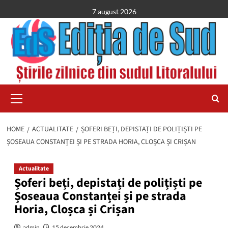
Skip
7 august 2026
to
content
Primary
Menu
HOME
ACTUALITATE
ȘOFERI BEȚI, DEPISTAȚI DE POLIȚIȘTI PE
ȘOSEAUA CONSTANȚEI ȘI PE STRADA HORIA, CLOȘCA ȘI CRIȘAN
Actualitate
Șoferi beți, depistați de polițiști pe
Șoseaua Constanței și pe strada
Horia, Cloșca și Crișan
admin
15 decembrie 2024