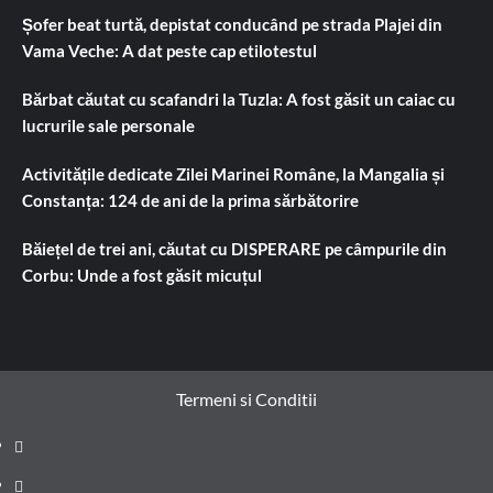
Șofer beat turtă, depistat conducând pe strada Plajei din
Vama Veche: A dat peste cap etilotestul
Bărbat căutat cu scafandri la Tuzla: A fost găsit un caiac cu
lucrurile sale personale
Activitățile dedicate Zilei Marinei Române, la Mangalia și
Constanța: 124 de ani de la prima sărbătorire
Băiețel de trei ani, căutat cu DISPERARE pe câmpurile din
Corbu: Unde a fost găsit micuțul
Termeni si Conditii
Prima
pagină
Știri