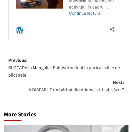
Post
Previous:
BLOCADA la Mangalia: Polițiștii au luat la puricat sălile de
navigation
păcănele
Next:
A DISPĂRUT un bărbat din Adamclisi. L-ați văzut?
More Stories