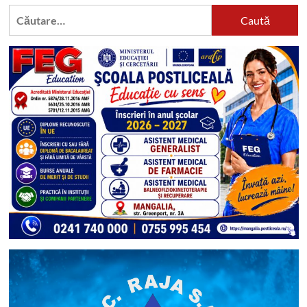
Caută
după: