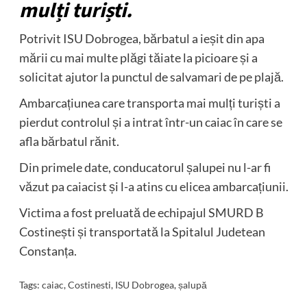
mulți turiști.
Potrivit ISU Dobrogea, bărbatul a ieșit din apa
mării cu mai multe plăgi tăiate la picioare și a
solicitat ajutor la punctul de salvamari de pe plajă.
Ambarcațiunea care transporta mai mulți turiști a
pierdut controlul și a intrat într-un caiac în care se
afla bărbatul rănit.
Din primele date, conducatorul șalupei nu l-ar fi
văzut pa caiacist și l-a atins cu elicea ambarcațiunii.
Victima a fost preluată de echipajul SMURD B
Costinești și transportată la Spitalul Judetean
Constanța.
Tags:
caiac
,
Costinesti
,
ISU Dobrogea
,
șalupă