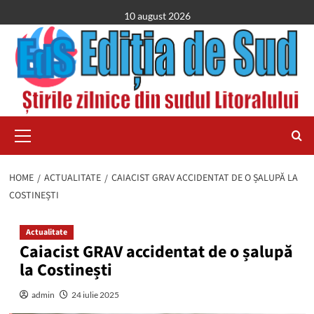
Skip
10 august 2026
to
content
Primary
Menu
HOME
ACTUALITATE
CAIACIST GRAV ACCIDENTAT DE O ȘALUPĂ LA
COSTINEȘTI
Actualitate
Caiacist GRAV accidentat de o șalupă
la Costinești
admin
24 iulie 2025