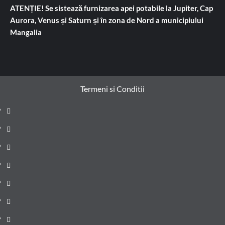
ATENȚIE! Se sistează furnizarea apei potabile la Jupiter, Cap
Aurora, Venus și Saturn și în zona de Nord a municipiului
Mangalia
Termeni si Conditii
Prima
pagină
Știri
de
Administrație
ultima
locală
Actualitate
oră
Justiție
Cultura
Sănătate