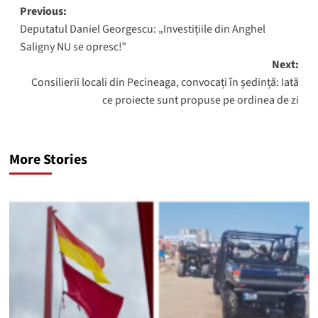
Post
Previous:
Deputatul Daniel Georgescu: „Investițiile din Anghel
navigation
Saligny NU se opresc!”
Next:
Consilierii locali din Pecineaga, convocați în ședință: Iată
ce proiecte sunt propuse pe ordinea de zi
More Stories