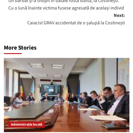
Un bărbat și-a snopit în bătaie fosta iubită, la Costinești.
navigation
Cu o lună înainte victima fusese agresată de același individ
Next:
Caiacist GRAV accidentat de o șalupă la Costinești
More Stories
Administrație locală