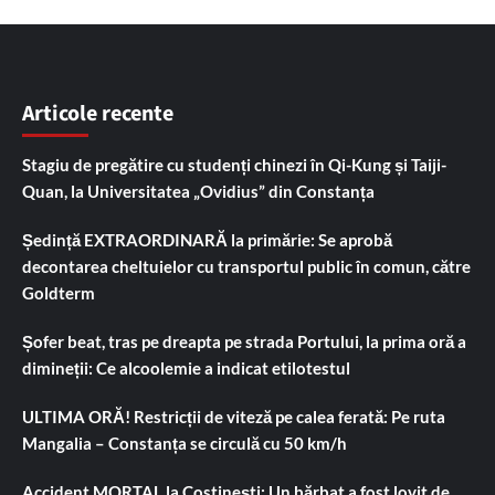
Articole recente
Stagiu de pregătire cu studenți chinezi în Qi-Kung și Taiji-
Quan, la Universitatea „Ovidius” din Constanța
Ședință EXTRAORDINARĂ la primărie: Se aprobă
decontarea cheltuielor cu transportul public în comun, către
Goldterm
Șofer beat, tras pe dreapta pe strada Portului, la prima oră a
dimineții: Ce alcoolemie a indicat etilotestul
ULTIMA ORĂ! Restricții de viteză pe calea ferată: Pe ruta
Mangalia – Constanța se circulă cu 50 km/h
Accident MORTAL la Costinești: Un bărbat a fost lovit de