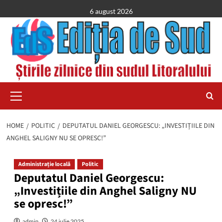
Skip
6 august 2026
to
content
Primary
Menu
HOME
POLITIC
DEPUTATUL DANIEL GEORGESCU: „INVESTIȚIILE DIN
ANGHEL SALIGNY NU SE OPRESC!”
Administrație locală
Politic
Deputatul Daniel Georgescu:
„Investițiile din Anghel Saligny NU
se opresc!”
admin
24 iulie 2025