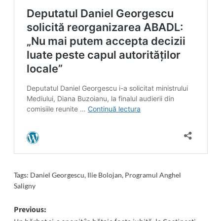
Tags:
Daniel Georgescu
,
Ilie Bolojan
,
Programul Anghel
Saligny
Post
Previous: