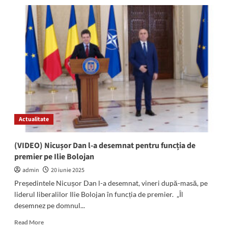
Deputatul
Daniel
Georgescu:
„Investițiile
din
Anghel
Saligny
NU
se
opresc!”
Actualitate
(VIDEO) Nicușor Dan l-a desemnat pentru funcția de
premier pe Ilie Bolojan
admin
20 iunie 2025
Președintele Nicușor Dan l-a desemnat, vineri după-masă, pe
liderul liberalilor Ilie Bolojan în funcția de premier. „Îl
desemnez pe domnul...
Read
Read More