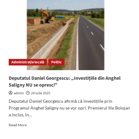
a
deputatului
Daniel
Georgescu:
„Domnule
Ilie
Bolojan,
nu
sunteți
premierul
Administrație locală
Politic
reformei,
ci
al
Deputatul Daniel Georgescu: „Investițiile din Anghel
austerității
Saligny NU se opresc!”
și
al
admin
24 iulie 2025
sărăciei”
Deputatul Daniel Georgescu afirmă că investițiile prin
Programul Anghel Saligny nu se vor opri. Premierul Ilie Bolojan
a inclus, în...
Read
Read More
more
about