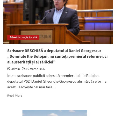
premierului
să
nu
mai
blocheze
măsura
scutirii
Administrație locală
fermierilor
la
plata
Scrisoare DESCHISĂ a deputatului Daniel Georgescu:
taxelor
„Domnule Ilie Bolojan, nu sunteți premierul reformei, ci
pe
al austerității și al sărăciei”
motorină
admin
16 martie 2026
Într-o scrisoare publică adresată premierului Ilie Bolojan,
deputatul PSD Daniel Gheorghe Georgescu afirmă că reforma
acestuia lovește cel mai tare...
Read
Read More
more
about
Scrisoare
DESCHISĂ