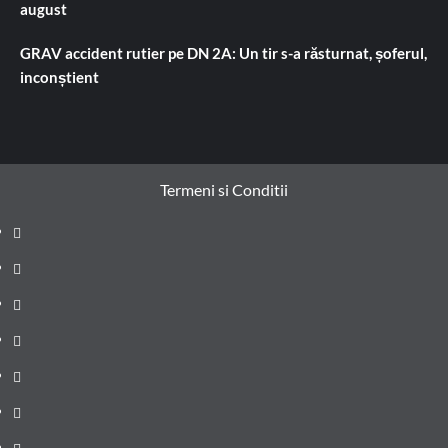
august
GRAV accident rutier pe DN 2A: Un tir s-a răsturnat, șoferul,
inconștient
Termeni si Conditii
Prima
pagină
Știri
de
Administrație
ultima
locală
Actualitate
oră
Justiție
Cultura
Sănătate