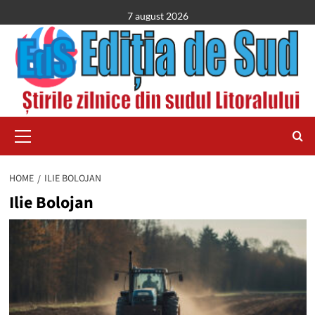
Skip
7 august 2026
to
content
Primary
Menu
HOME
ILIE BOLOJAN
Ilie Bolojan