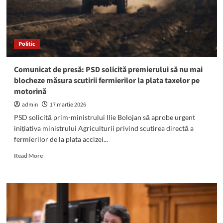
Politic
Comunicat de presă: PSD solicită premierului să nu mai
blocheze măsura scutirii fermierilor la plata taxelor pe
motorină
admin
17 martie 2026
PSD solicită prim-ministrului Ilie Bolojan să aprobe urgent
inițiativa ministrului Agriculturii privind scutirea directă a
fermierilor de la plata accizei...
Read
Read More
more
about
Comunicat
de
presă:
PSD
solicită