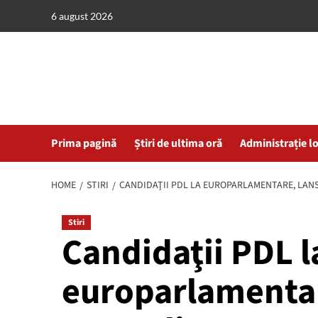
Skip
6 august 2026
to
content
Prima pagină
Știri de ultima oră
Administrație l
HOME
STIRI
CANDIDAŢII PDL LA EUROPARLAMENTARE, LANS
Stiri
Candidaţii PDL l
europarlamentare