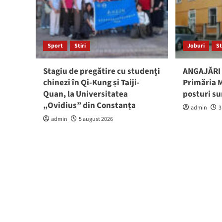
Sport
Stiri
Joburi
St
Stagiu de pregătire cu studenți
ANGAJĂRI 
chinezi în Qi-Kung și Taiji-
Primăria M
Quan, la Universitatea
posturi su
„Ovidius” din Constanța
admin
3
admin
5 august 2026