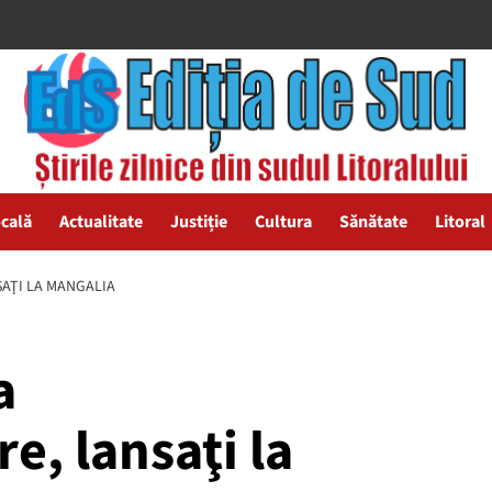
ocală
Actualitate
Justiție
Cultura
Sănătate
Litoral
AŢI LA MANGALIA
a
, lansaţi la