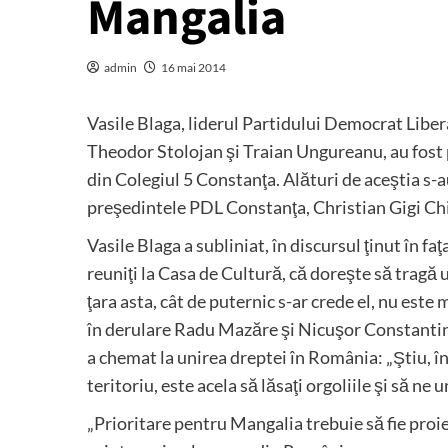
Mangalia
admin
16 mai 2014
Vasile Blaga, liderul Partidului Democrat Libera
Theodor Stolojan şi Traian Ungureanu, au fost pr
din Colegiul 5 Constanţa. Alături de aceştia s-
preşedintele PDL Constanţa, Christian Gigi Ch
Vasile Blaga a subliniat, în discursul ţinut în f
reuniţi la Casa de Cultură, că doreşte să tragă 
ţara asta, cât de puternic s-ar crede el, nu este 
în derulare Radu Mazăre şi Nicuşor Constantine
a chemat la unirea dreptei în România: „Ştiu, în 
teritoriu, este acela să lăsaţi orgoliile şi să ne
„Prioritare pentru Mangalia trebuie să fie proi