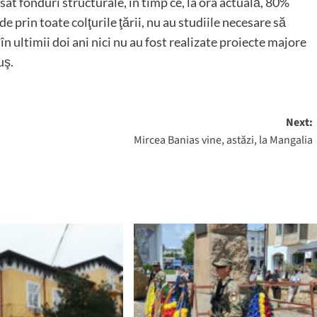
at fonduri structurale, în timp ce, la ora actuală, 80%
de prin toate colţurile ţării, nu au studiile necesare să
 ultimii doi ani nici nu au fost realizate proiecte majore
uş.
Next:
Mircea Banias vine, astăzi, la Mangalia