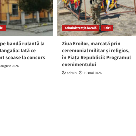
iri
Administrație locală
Stiri
pe bandă rulantă la
Ziua Eroilor, marcată prin
angalia: Iată ce
ceremonial militar și religios,
nt scoase la concurs
în Piața Republicii: Programul
evenimentului
 august 2026
admin
19 mai 2026