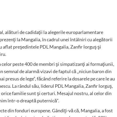
l, alături de cadidaţii la alegerile europarlamentare
ezenţi la Mangalia, în cadrul unei întâlniri cu alegătorii
au aflat preşedintele PDL Mangalia, Zanfir Iorguş şi
iru.
aţa celor peste 400 de membri şi simpatizanţi ai formaţiunii,
un semnal de alarmă vizavi de faptul că „niciun baron din
mai presus de lege“, făcând referire la dosarele pe care le au
scu. La rândul său, liderul PDL Mangalia, Zanfir Iorguş,
orice familie sunt şi certuri. Mesajul nostru, al celor din
 unim într-o dreaptă puternică“.
ecte din fonduri europene. Gândiţi-vă că, Mangalia, a fost