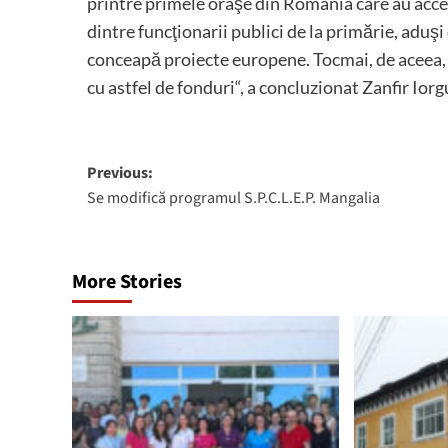
printre primele oraşe din România care au acces
dintre funcţionarii publici de la primărie, aduşi 
conceapă proiecte europene. Tocmai, de aceea, în
cu astfel de fonduri“, a concluzionat Zanfir Iorg
Post
Previous:
Se modifică programul S.P.C.L.E.P. Mangalia
navigation
More Stories