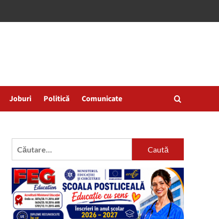
Joburi
Politică
Comunicate
Caută
după: