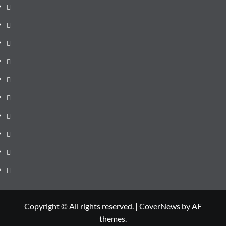
pagină
Știri
de
Administrație
ultima
locală
Actualitate
oră
Justiție
Cultura
Sănătate
Litoral
Joburi
Politică
Comunicate
Copyright © All rights reserved.
|
CoverNews
by AF
themes.