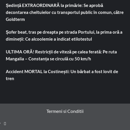
Ședință EXTRAORDINARĂ la primărie: Se aprobă
decontarea cheltuielor cu transportul public în comun, către
Goldterm
Șofer beat, tras pe dreapta pe strada Portului, la prima oră a
dimineții: Ce alcoolemie a indicat etilotestul
ULTIMA ORĂ! Restricții de viteză pe calea ferată: Pe ruta
Mangalia – Constanța se circulă cu 50 km/h
Accident MORTAL la Costinești: Un bărbat a fost lovit de
tren
Termeni si Conditii
Prima