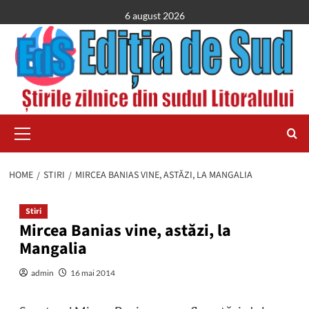
Skip
6 august 2026
to
content
Primary
Menu
HOME
STIRI
MIRCEA BANIAS VINE, ASTĂZI, LA MANGALIA
Stiri
Mircea Banias vine, astăzi, la
Mangalia
admin
16 mai 2014