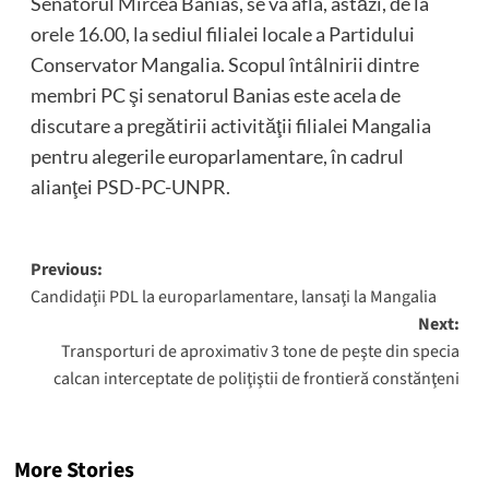
Senatorul Mircea Banias, se va afla, astăzi, de la
orele 16.00, la sediul filialei locale a Partidului
Conservator Mangalia. Scopul întâlnirii dintre
membri PC şi senatorul Banias este acela de
discutare a pregătirii activităţii filialei Mangalia
pentru alegerile europarlamentare, în cadrul
alianţei PSD-PC-UNPR.
Post
Previous:
Candidaţii PDL la europarlamentare, lansaţi la Mangalia
navigation
Next:
Transporturi de aproximativ 3 tone de peşte din specia
calcan interceptate de poliţiştii de frontieră constănţeni
More Stories