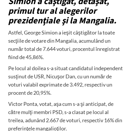
Simion a câştigat, detaşat,
primul tur al alegerilor
prezidenţiale şi la Mangalia.
Astfel, George Simion a ieşit câştigător la toate
secţiile de votare din Mangalia, acumulând un
număr total de 7.644 voturi, procentul înregistrat
fiind de 45,86%.
Pe locul al doilea s-a situat candidatul independent
susţinut de USR, Nicuşor Dan, cu un număr de
voturi valabil exprimate de 3.492, respectiv un
procent de 20,95%.
Victor Ponta, votat, aşa cum s-a şi anticipat, de
către mulţi membri PSD, s-a clasat pe locul al
treilea, adunând 2.667 de voturi, respectiv 16% din
preferinţele mangalioţilor.