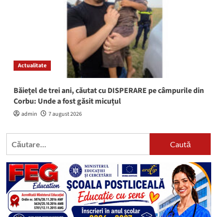
Actualitate
Băiețel de trei ani, căutat cu DISPERARE pe câmpurile din
Corbu: Unde a fost găsit micuțul
admin
7 august 2026
Caută
după: