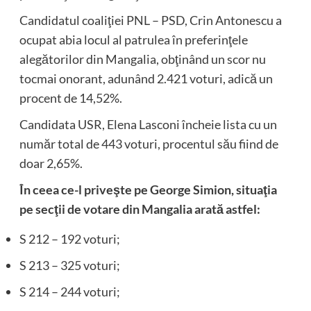
Candidatul coaliţiei PNL – PSD, Crin Antonescu a
ocupat abia locul al patrulea în preferinţele
alegătorilor din Mangalia, obţinând un scor nu
tocmai onorant, adunând 2.421 voturi, adică un
procent de 14,52%.
Candidata USR, Elena Lasconi încheie lista cu un
număr total de 443 voturi, procentul său fiind de
doar 2,65%.
În ceea ce-l priveşte pe George Simion, situaţia
pe secţii de votare din Mangalia arată astfel:
S 212 – 192 voturi;
S 213 – 325 voturi;
S 214 – 244 voturi;