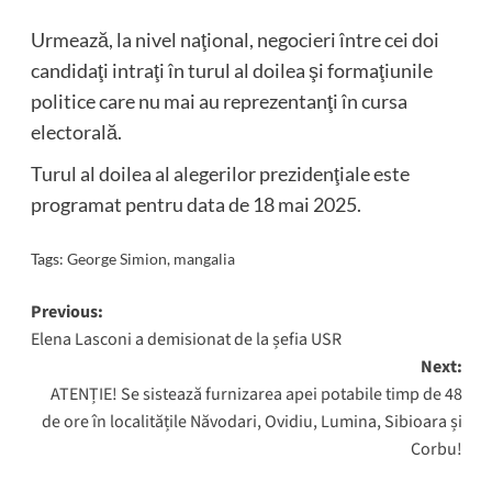
Urmează, la nivel naţional, negocieri între cei doi
candidaţi intraţi în turul al doilea şi formaţiunile
politice care nu mai au reprezentanţi în cursa
electorală.
Turul al doilea al alegerilor prezidenţiale este
programat pentru data de 18 mai 2025.
Tags:
George Simion
,
mangalia
Post
Previous:
Elena Lasconi a demisionat de la șefia USR
navigation
Next:
ATENȚIE! Se sistează furnizarea apei potabile timp de 48
de ore în localitățile Năvodari, Ovidiu, Lumina, Sibioara și
Corbu!