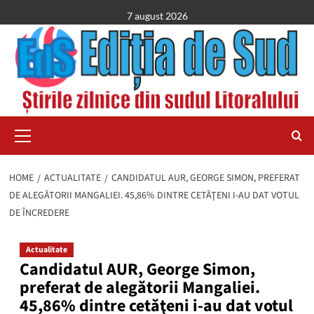
Skip
7 august 2026
to
content
Primary
Menu
HOME
ACTUALITATE
CANDIDATUL AUR, GEORGE SIMON, PREFERAT
DE ALEGĂTORII MANGALIEI. 45,86% DINTRE CETĂŢENI I-AU DAT VOTUL
DE ÎNCREDERE
Actualitate
Candidatul AUR, George Simon,
preferat de alegătorii Mangaliei.
45,86% dintre cetăţeni i-au dat votul