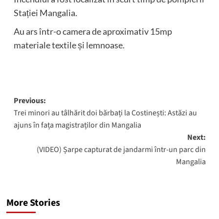
Stației Mangalia.
Au ars într-o camera de aproximativ 15mp
materiale textile și lemnoase.
Post
Previous:
Trei minori au tâlhărit doi bărbați la Costinești: Astăzi au
navigation
ajuns în fața magistraților din Mangalia
Next:
(VIDEO) Șarpe capturat de jandarmi într-un parc din
Mangalia
More Stories