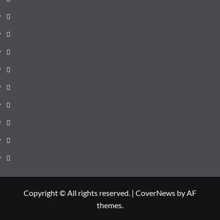
de
Administrație
ultima
locală
Actualitate
oră
Justiție
Cultura
Sănătate
Litoral
Joburi
Politică
Comunicate
Copyright © All rights reserved.
|
CoverNews
by AF
themes.