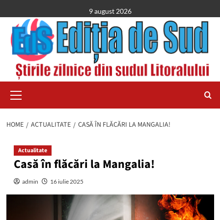
Skip
9 august 2026
to
content
Primary
Menu
HOME
ACTUALITATE
CASĂ ÎN FLĂCĂRI LA MANGALIA!
Actualitate
Casă în flăcări la Mangalia!
admin
16 iulie 2025