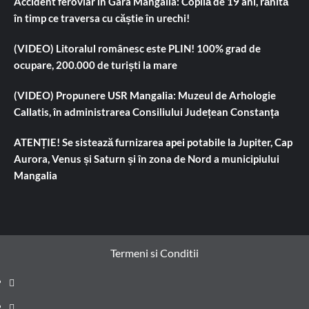
Accident feroviar în Gara Mangalia: Copilă de 19 ani, rănită
în timp ce traversa cu căștie în urechi!
(VIDEO) Litoralul românesc este PLIN! 100% grad de
ocupare, 200.000 de turiști la mare
(VIDEO) Propunere USR Mangalia: Muzeul de Arhologie
Callatis, în administrarea Consiliului Județean Constanța
ATENȚIE! Se sistează furnizarea apei potabile la Jupiter, Cap
Aurora, Venus și Saturn și în zona de Nord a municipiului
Mangalia
Termeni si Conditii
Prima
pagină
Știri