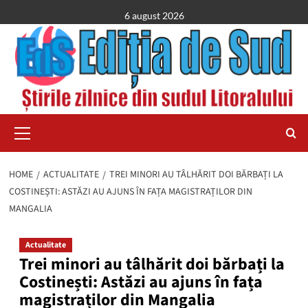
Skip
6 august 2026
to
content
Primary
Menu
HOME
ACTUALITATE
TREI MINORI AU TÂLHĂRIT DOI BĂRBAȚI LA
COSTINEȘTI: ASTĂZI AU AJUNS ÎN FAȚA MAGISTRAȚILOR DIN
MANGALIA
Actualitate
Trei minori au tâlhărit doi bărbați la
Costinești: Astăzi au ajuns în fața
magistraților din Mangalia