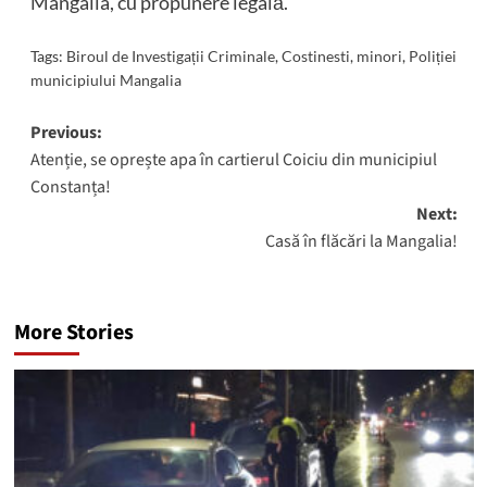
Mangalia, cu propunere legală.
Tags:
Biroul de Investigații Criminale
,
Costinesti
,
minori
,
Poliției
municipiului Mangalia
Post
Previous:
Atenție, se oprește apa în cartierul Coiciu din municipiul
navigation
Constanța!
Next:
Casă în flăcări la Mangalia!
More Stories