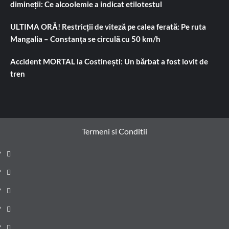
dimineții: Ce alcoolemie a indicat etilotestul
ULTIMA ORĂ! Restricții de viteză pe calea ferată: Pe ruta
Mangalia – Constanța se circulă cu 50 km/h
Accident MORTAL la Costinești: Un bărbat a fost lovit de
tren
Termeni si Conditii
Prima
pagină
Știri
de
Administrație
ultima
locală
Actualitate
oră
Justiție