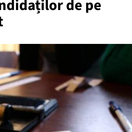
ndidaților de pe
t