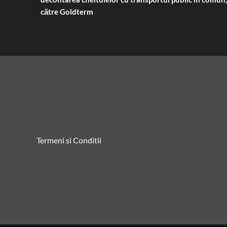
către Goldterm
Termeni si Conditii