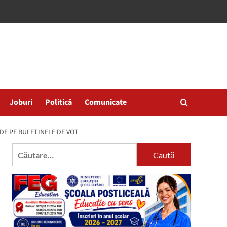
Joburi
Politică
Comunicate
DE PE BULETINELE DE VOT
Caută
după: