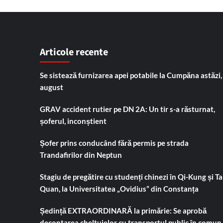
Articole recente
Se sistează furnizarea apei potabile la Cumpăna astăzi,
august
GRAV accident rutier pe DN 2A: Un tir s-a răsturnat,
șoferul, inconștient
Șofer prins conducând fără permis pe strada
Trandafirilor din Neptun
Stagiu de pregătire cu studenți chinezi în Qi-Kung și Tai
Quan, la Universitatea „Ovidius” din Constanța
Ședință EXTRAORDINARĂ la primărie: Se aprobă
decontarea cheltuielor cu transportul public în comun,