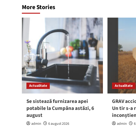
More Stories
Actualitate
Actualitate
Se sistează furnizarea apei
GRAV accid
potabile la Cumpăna astăzi, 6
Un tir s-a 
august
inconștie
admin
6 august 2026
admin
6