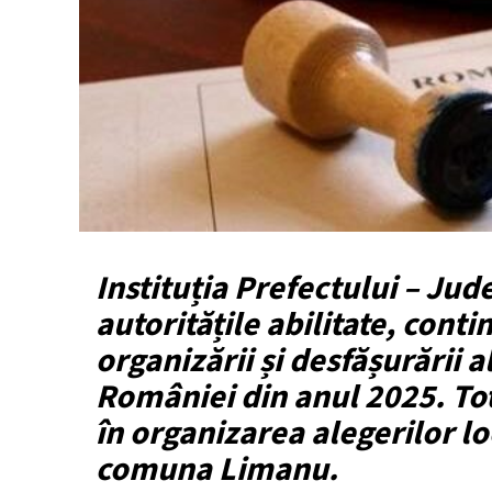
Instituția Prefectului – Jud
autoritățile abilitate, cont
organizării și desfășurării 
României din anul 2025. Toto
în organizarea alegerilor l
comuna Limanu.