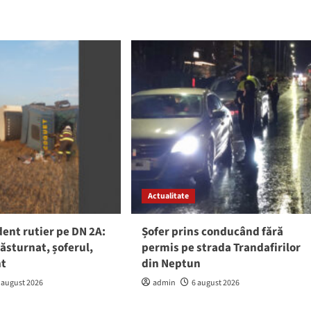
Actualitate
ent rutier pe DN 2A:
Șofer prins conducând fără
răsturnat, șoferul,
permis pe strada Trandafirilor
nt
din Neptun
 august 2026
admin
6 august 2026