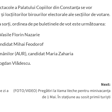
pectacole a Palatului Copiilor din Constanța se vor
i locțiitorilor birourilor electorale ale secțiilor de votare.
a sorți, ordinea de pe buletinele de vot este următoarea:
 Vasile Florin Nazarie
candidat Mihai Feodorof
Românilor (AUR), candidat Maria Zaharia
 Bogdan Vlădescu.
Next:
e zi a
(FOTO/VIDEO) Pregătiri la Vama Veche pentru minivacanța
de 1 Mai. În stațiune au sosit primii turiști