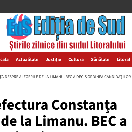
ocală
Actualitate
Justiție
Cultura
Sănătate
Litoral
 DESPRE ALEGERILE DE LA LIMANU. BEC A DECIS ORDINEA CANDIDAȚILOR 
efectura Constanța
 de la Limanu. BEC a