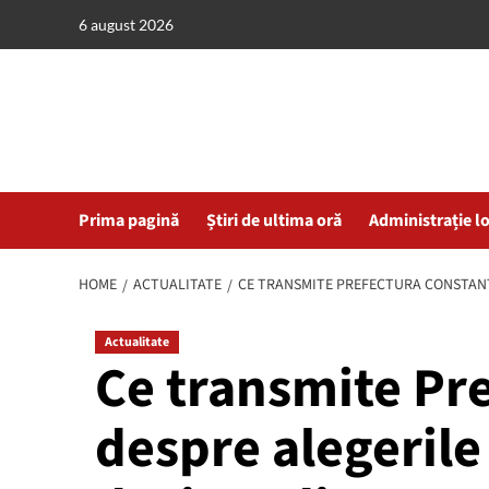
Skip
6 august 2026
to
content
Prima pagină
Știri de ultima oră
Administrație l
HOME
ACTUALITATE
CE TRANSMITE PREFECTURA CONSTANȚA
Actualitate
Ce transmite Pr
despre alegerile