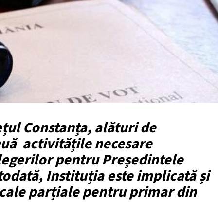
ețul Constanța, alături de
inuă activitățile necesare
alegerilor pentru Președintele
dată, Instituția este implicată și
ocale parțiale pentru primar din