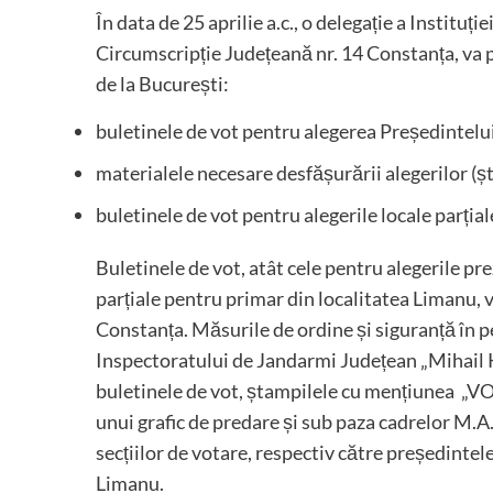
În data de 25 aprilie a.c., o delegație a Instituț
Circumscripție Județeană nr. 14 Constanța, va p
de la București:
buletinele de vot pentru alegerea Președintelu
materialele necesare desfășurării alegerilor (
buletinele de vot pentru alegerile locale parția
Buletinele de vot, atât cele pentru alegerile prez
parțiale pentru primar din localitatea Limanu, v
Constanța. Măsurile de ordine și siguranță în per
Inspectoratului de Jandarmi Județean „Mihail K
buletinele de vot, ștampilele cu mențiunea „VOT
unui grafic de predare și sub paza cadrelor M.A.I
secțiilor de votare, respectiv către președinte
Limanu.