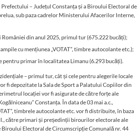
iei Prefectului – Județul Constanța și a Biroului Electoral de
relua, sub paza cadrelor Ministerului Afacerilor Interne,
i României din anul 2025, primul tur (675.222 bucăți);
ștampile cu mențiunea „VOTAT”, timbre autocolante etc.);
le pentru primar în localitatea Limanu (6.293 bucăți).
idențiale – primul tur, cât și cele pentru alegerile locale
or fi depozitate la Sala de Sport a Palatului Copiilor din
imetrul locației vor fi asigurate de către forțe ale
ogălniceanu” Constanța. În data de 03 mai a.c.,
AT”, timbrele autocolante etc. vor fi distribuite, în baza
., către primari și președinții birourilor electorale ale
le Biroului Electoral de Circumscripție Comunală nr. 44