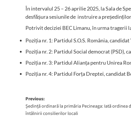
În intervalul 25 – 26 aprilie 2025, la Sala de S
desfășura sesiunile de instruire a președinților ș
Potrivit deciziei BEC Limanu, în urma tragerii l
Poziția nr. 1: Partidul S.O.S. România, candidat
Poziția nr. 2: Partidul Social democrat (PSD), 
Poziția nr. 3: Partidul Alianța pentru Unirea 
Poziția nr. 4: Partidul Forța Dreptei, candidat
Post
Previous:
Ședință ordinară la primăria Pecineaga: Iată ordinea d
navigation
întâlnirii consilierilor locali