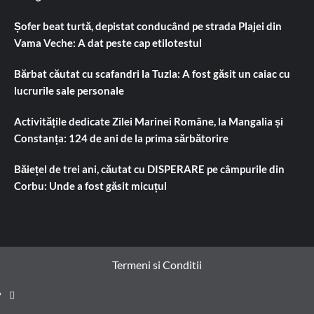
Șofer beat turtă, depistat conducând pe strada Plajei din
Vama Veche: A dat peste cap etilotestul
Bărbat căutat cu scafandri la Tuzla: A fost găsit un caiac cu
lucrurile sale personale
Activitățile dedicate Zilei Marinei Române, la Mangalia și
Constanța: 124 de ani de la prima sărbătorire
Băiețel de trei ani, căutat cu DISPERARE pe câmpurile din
Corbu: Unde a fost găsit micuțul
Termeni si Conditii
Prima