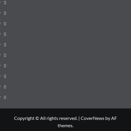
pagină
Știri
de
Administrație
ultima
locală
Actualitate
oră
Justiție
Cultura
Sănătate
Litoral
Joburi
Politică
Comunicate
Copyright © All rights reserved.
|
CoverNews
by AF
themes.