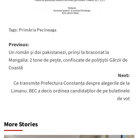
Tags:
Primăria Pecineaga
Post
Previous:
Un român și doi pakistanezi, prinși la braconat la
navigation
Mangalia: 2 tone de pește, confiscate de polițiștii Gărzii de
Coastă
Next:
Ce transmite Prefectura Constanța despre alegerile de la
Limanu. BEC a decis ordinea candidaților de pe buletinele
de vot
More Stories