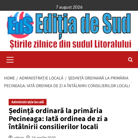
Skip
7 august 2026
to
content
Primary
Menu
HOME
ADMINISTRAȚIE LOCALĂ
ȘEDINȚĂ ORDINARĂ LA PRIMĂRIA
PECINEAGA: IATĂ ORDINEA DE ZI A ÎNTÂLNIRII CONSILIERILOR LOCALI
Administrație locală
Ședință ordinară la primăria
Pecineaga: Iată ordinea de zi a
întâlnirii consilierilor locali
admin
24 aprilie 2025