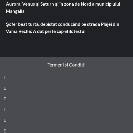
Aurora, Venus și Saturn și în zona de Nord a municipiului
Mangalia
Șofer beat turtă, depistat conducând pe strada Plajei din
Vama Veche: A dat peste cap etilotestul
Termeni si Conditii
Prima
pagină
Știri
de
Administrație
ultima
locală
Actualitate
oră
Justiție
Cultura