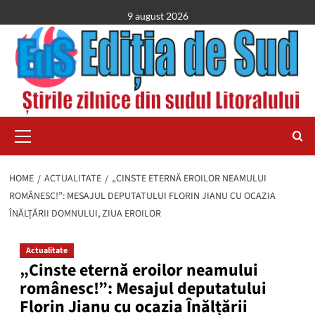
Skip
9 august 2026
to
content
Primary
Menu
HOME
ACTUALITATE
„CINSTE ETERNĂ EROILOR NEAMULUI
ROMÂNESC!”: MESAJUL DEPUTATULUI FLORIN JIANU CU OCAZIA
ÎNĂLȚĂRII DOMNULUI, ZIUA EROILOR
Actualitate
„Cinste eternă eroilor neamului
românesc!”: Mesajul deputatului
Florin Jianu cu ocazia Înălțării