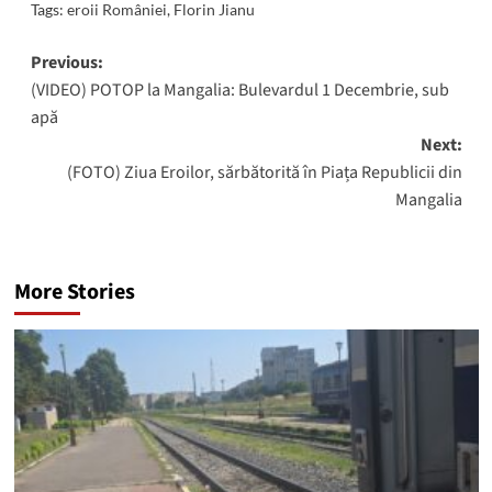
Tags:
eroii României
,
Florin Jianu
Post
Previous:
(VIDEO) POTOP la Mangalia: Bulevardul 1 Decembrie, sub
navigation
apă
Next:
(FOTO) Ziua Eroilor, sărbătorită în Piața Republicii din
Mangalia
More Stories