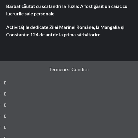
Bărbat căutat cu scafandri la Tuzla: A fost găsit un caiac cu
lucrurile sale personale
Activitățile dedicate Zilei Marinei Române, la Mangalia și
Constanța: 124 de ani de la prima sărbătorire
Termeni si Conditii
Prima
pagină
Știri
de
Administrație
ultima
locală
Actualitate
oră
Justiție
Cultura