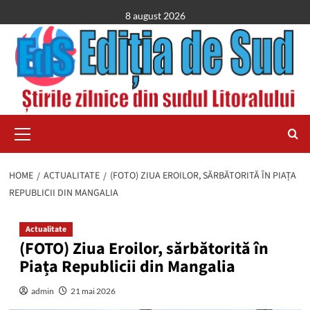
Skip
8 august 2026
to
content
Primary
Menu
HOME
ACTUALITATE
(FOTO) ZIUA EROILOR, SĂRBĂTORITĂ ÎN PIAȚA
REPUBLICII DIN MANGALIA
Actualitate
(FOTO) Ziua Eroilor, sărbătorită în
Piața Republicii din Mangalia
admin
21 mai 2026