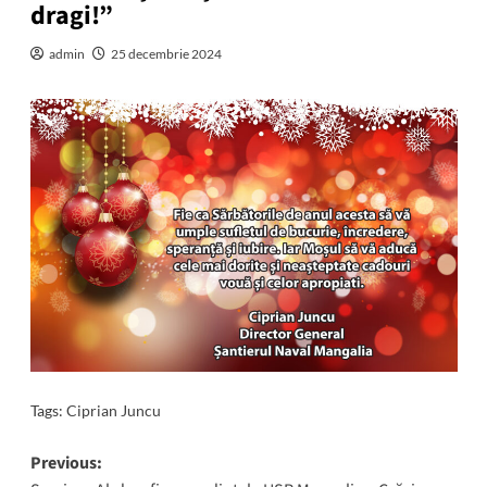
dragi!”
admin
25 decembrie 2024
Tags:
Ciprian Juncu
Post
Previous: