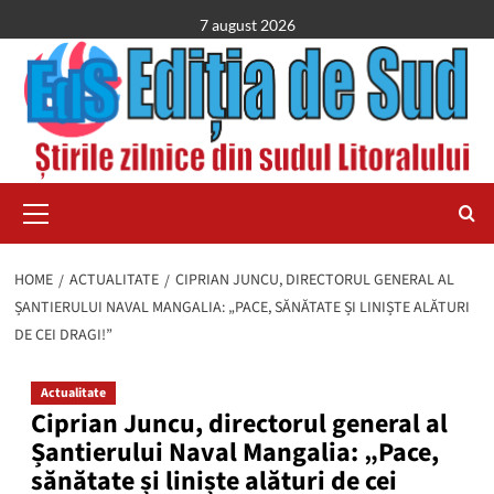
Skip
7 august 2026
to
content
Primary
Menu
HOME
ACTUALITATE
CIPRIAN JUNCU, DIRECTORUL GENERAL AL
ȘANTIERULUI NAVAL MANGALIA: „PACE, SĂNĂTATE ȘI LINIȘTE ALĂTURI
DE CEI DRAGI!”
Actualitate
Ciprian Juncu, directorul general al
Șantierului Naval Mangalia: „Pace,
sănătate și liniște alături de cei