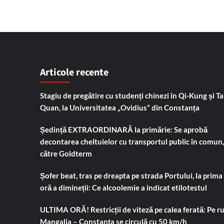
Articole recente
Stagiu de pregătire cu studenți chinezi în Qi-Kung și Tai
Quan, la Universitatea „Ovidius” din Constanța
Ședință EXTRAORDINARĂ la primărie: Se aprobă
decontarea cheltuielor cu transportul public în comun,
către Goldterm
Șofer beat, tras pe dreapta pe strada Portului, la prima
oră a dimineții: Ce alcoolemie a indicat etilotestul
ULTIMA ORĂ! Restricții de viteză pe calea ferată: Pe r
Mangalia – Constanța se circulă cu 50 km/h