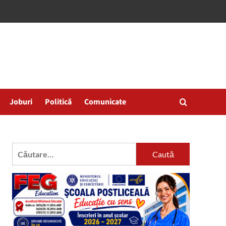
Joburi
Politică
Comunicate
Caută
după: