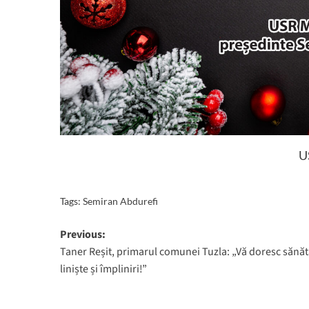
U
Tags:
Semiran Abdurefi
Post
Previous:
Taner Reșit, primarul comunei Tuzla: „Vă doresc sănăt
navigation
liniște și împliniri!”