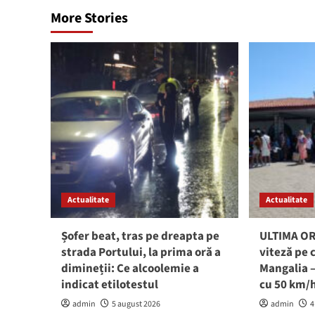
More Stories
Actualitate
Actualitate
Șofer beat, tras pe dreapta pe
ULTIMA ORĂ
strada Portului, la prima oră a
viteză pe 
dimineții: Ce alcoolemie a
Mangalia –
indicat etilotestul
cu 50 km/
admin
5 august 2026
admin
4