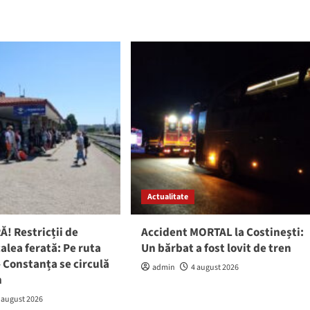
Actualitate
! Restricții de
Accident MORTAL la Costinești:
calea ferată: Pe ruta
Un bărbat a fost lovit de tren
 Constanța se circulă
admin
4 august 2026
h
 august 2026