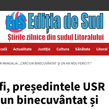
ocală
Actualitate
Justiție
Cultura
Sănătate
Litoral
R MANGALIA: „CRĂCIUN BINECUVÂNTAT ȘI UN AN NOU FERICIT!”
i, președintele USR
un binecuvântat și