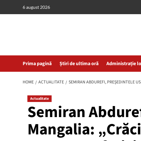
Skip
6 august 2026
to
content
Prima pagină
Știri de ultima oră
Administrație l
HOME
ACTUALITATE
SEMIRAN ABDUREFI, PREȘEDINTELE US
Actualitate
Semiran Abduref
Mangalia: „Crăci