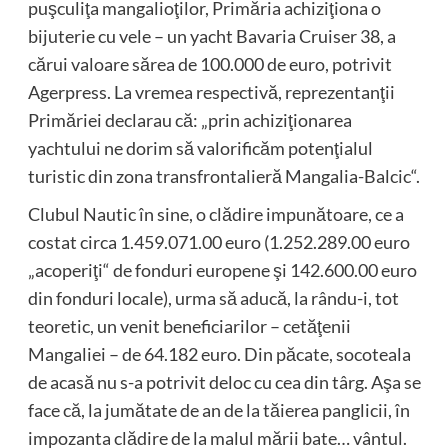
puşculiţa mangalioţilor, Primăria achiziţiona o
bijuterie cu vele – un yacht Bavaria Cruiser 38, a
cărui valoare sărea de 100.000 de euro, potrivit
Agerpress. La vremea respectivă, reprezentanţii
Primăriei declarau că: „prin achiziţionarea
yachtului ne dorim să valorificăm potenţialul
turistic din zona transfrontalieră Mangalia-Balcic“.
Clubul Nautic în sine, o clădire impunătoare, ce a
costat circa 1.459.071.00 euro (1.252.289.00 euro
„acoperiţi“ de fonduri europene şi 142.600.00 euro
din fonduri locale), urma să aducă, la rându-i, tot
teoretic, un venit beneficiarilor – cetăţenii
Mangaliei – de 64.182 euro. Din păcate, socoteala
de acasă nu s-a potrivit deloc cu cea din târg. Aşa se
face că, la jumătate de an de la tăierea panglicii, în
impozanta clădire de la malul mării bate… vântul.