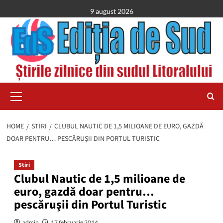
Skip
9 august 2026
to
content
Primary
Menu
HOME
STIRI
CLUBUL NAUTIC DE 1,5 MILIOANE DE EURO, GAZDĂ
DOAR PENTRU… PESCĂRUŞII DIN PORTUL TURISTIC
Stiri
Clubul Nautic de 1,5 milioane de
euro, gazdă doar pentru…
pescăruşii din Portul Turistic
admin
17 februarie 2014