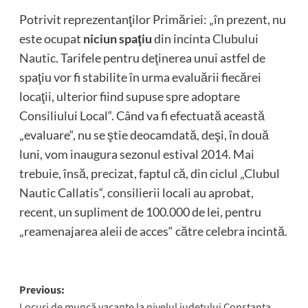
Potrivit reprezentanţilor Primăriei: „în prezent, nu
este ocupat
niciun spaţiu
din incinta Clubului
Nautic. Tarifele pentru deţinerea unui astfel de
spaţiu vor fi stabilite în urma evaluării fiecărei
locaţii, ulterior fiind supuse spre adoptare
Consiliului Local“. Când va fi efectuată această
„evaluare“, nu se ştie deocamdată, deşi, în două
luni, vom inaugura sezonul estival 2014. Mai
trebuie, însă, precizat, faptul că, din ciclul „Clubul
Nautic Callatis“, consilierii locali au aprobat,
recent, un supliment de 100.000 de lei, pentru
„reamenajarea aleii de acces“ către celebra incintă.
Post
Previous:
Locuri de muncă vacante la nivelul judeţului Constanţa