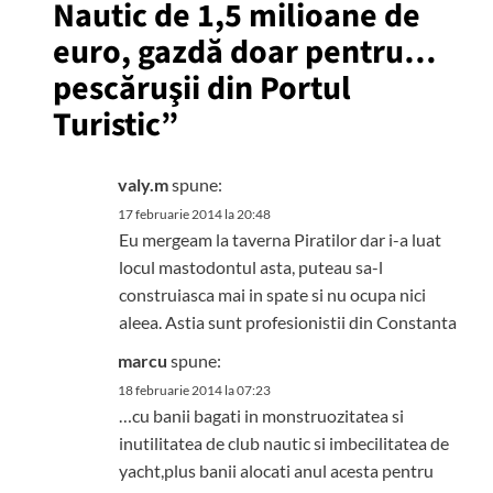
Nautic de 1,5 milioane de
euro, gazdă doar pentru…
pescăruşii din Portul
Turistic
”
valy.m
spune:
17 februarie 2014 la 20:48
Eu mergeam la taverna Piratilor dar i-a luat
locul mastodontul asta, puteau sa-l
construiasca mai in spate si nu ocupa nici
aleea. Astia sunt profesionistii din Constanta
marcu
spune:
18 februarie 2014 la 07:23
…cu banii bagati in monstruozitatea si
inutilitatea de club nautic si imbecilitatea de
yacht,plus banii alocati anul acesta pentru