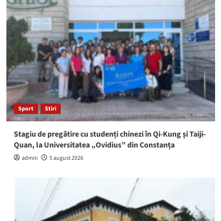
Sport
Stiri
Stagiu de pregătire cu studenți chinezi în Qi-Kung și Taiji-
Quan, la Universitatea „Ovidius” din Constanța
admin
5 august 2026