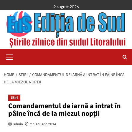
Skip
9 august 2026
to
content
Primary
Menu
HOME
STIRI
COMANDAMENTUL DE IARNĂ A INTRAT ÎN PÂINE ÎNCĂ
DE LA MIEZUL NOPȚII
Stiri
Comandamentul de iarnă a intrat în
pâine încă de la miezul nopții
admin
27 ianuarie 2014