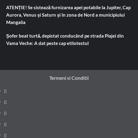
ATENȚIE! Se sistează furnizarea apei potabile la Jupiter, Cap
Aurora, Venus și Saturn și în zona de Nord a municipiului
Mangalia
Șofer beat turtă, depistat conducând pe strada Plajei din
Vama Veche: A dat peste cap etilotestul
Termeni si Conditii
Prima
pagină
Știri
de
Administrație
ultima
locală
Actualitate
oră
Justiție