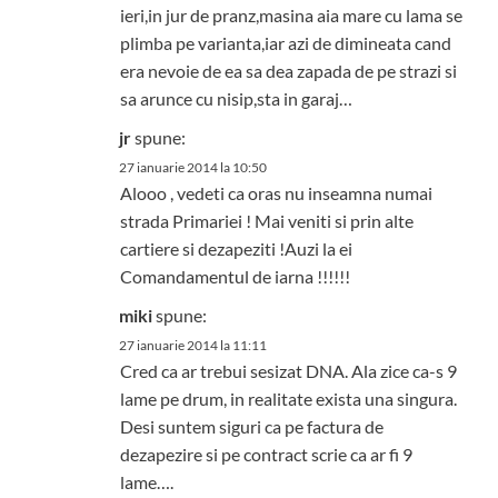
ieri,in jur de pranz,masina aia mare cu lama se
plimba pe varianta,iar azi de dimineata cand
era nevoie de ea sa dea zapada de pe strazi si
sa arunce cu nisip,sta in garaj…
jr
spune:
27 ianuarie 2014 la 10:50
Alooo , vedeti ca oras nu inseamna numai
strada Primariei ! Mai veniti si prin alte
cartiere si dezapeziti !Auzi la ei
Comandamentul de iarna !!!!!!
miki
spune:
27 ianuarie 2014 la 11:11
Cred ca ar trebui sesizat DNA. Ala zice ca-s 9
lame pe drum, in realitate exista una singura.
Desi suntem siguri ca pe factura de
dezapezire si pe contract scrie ca ar fi 9
lame….