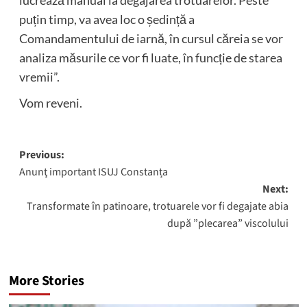
lucrează manual la degajarea trotuarelor. Peste
puțin timp, va avea loc o ședință a
Comandamentului de iarnă, în cursul căreia se vor
analiza măsurile ce vor fi luate, în funcție de starea
vremii”.
Vom reveni.
Post
Previous:
Anunţ important ISUJ Constanța
navigation
Next:
Transformate în patinoare, trotuarele vor fi degajate abia
după ”plecarea” viscolului
More Stories