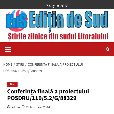
Skip
7 august 2026
to
content
Primary
Menu
HOME
STIRI
CONFERINŢA FINALĂ A PROIECTULUI
POSDRU/110/5.2/G/88329
Stiri
Conferinţa finală a proiectului
POSDRU/110/5.2/G/88329
admin
25 februarie 2014