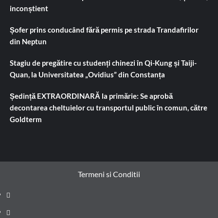
inconștient
Șofer prins conducând fără permis pe strada Trandafirilor
din Neptun
Stagiu de pregătire cu studenți chinezi în Qi-Kung și Taiji-
Quan, la Universitatea „Ovidius” din Constanța
Ședință EXTRAORDINARĂ la primărie: Se aprobă
decontarea cheltuielor cu transportul public în comun, către
Goldterm
Termeni si Conditii
Prima
pagină
Știri