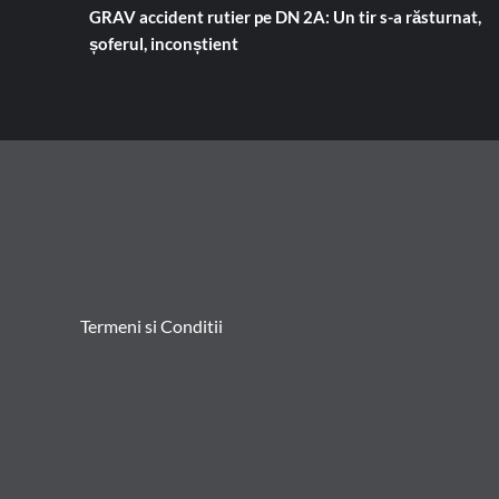
GRAV accident rutier pe DN 2A: Un tir s-a răsturnat,
șoferul, inconștient
Termeni si Conditii