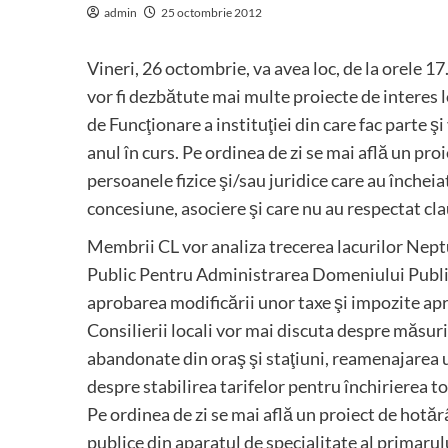
admin
25 octombrie 2012
Vineri, 26 octombrie, va avea loc, de la orele 17
vor fi dezbătute mai multe proiecte de interes l
de Funcţionare a instituţiei din care fac parte ş
anul în curs. Pe ordinea de zi se mai află un pr
persoanele fizice şi/sau juridice care au încheia
concesiune, asociere şi care nu au respectat cl
Membrii CL vor analiza trecerea lacurilor Nept
Public Pentru Administrarea Domeniului Public 
aprobarea modificării unor taxe şi impozite apr
Consilierii locali vor mai discuta despre măsurile
abandonate din oraş şi staţiuni, reamenajarea un
despre stabilirea tarifelor pentru închirierea to
Pe ordinea de zi se mai află un proiect de hotăr
publice din aparatul de specialitate al primarulu