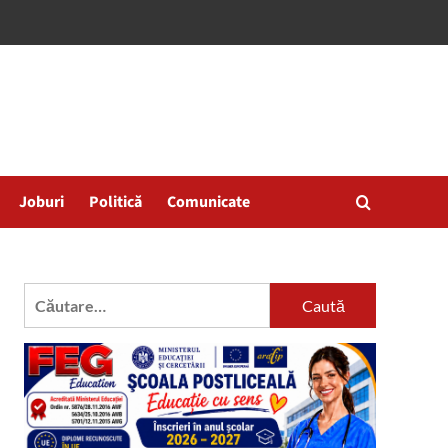
Joburi
Politică
Comunicate
Caută
după: