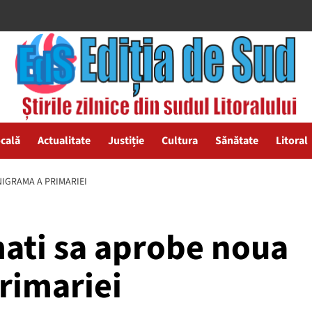
ocală
Actualitate
Justiție
Cultura
Sănătate
Litoral
NIGRAMA A PRIMARIEI
mati sa aprobe noua
rimariei