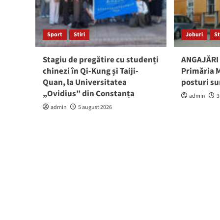
Sport
Stiri
Joburi
St
Stagiu de pregătire cu studenți
ANGAJĂRI 
chinezi în Qi-Kung și Taiji-
Primăria M
Quan, la Universitatea
posturi su
„Ovidius” din Constanța
admin
3
admin
5 august 2026