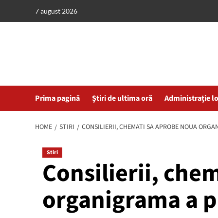
Skip
7 august 2026
to
content
Prima pagină
Știri de ultima oră
Administrație l
HOME
STIRI
CONSILIERII, CHEMATI SA APROBE NOUA ORGA
Stiri
Consilierii, che
organigrama a p