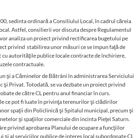
.00, sedinta ordinară a Consiliului Local, în cadrul căreia
ocal. Astfel, consilierii vor discuta despre Regulamentul
i vor analiza un proiect privind rectificarea bugetului pe
oiect privind stabilirea unor măsuri ce se impun faţă de
t cu autorităţile publice locale contracte de închiriere,
auzele contractuale.
un şi a Căminelor de Bătrâni în administrarea Serviciului
şi Privat. Totodată, se va dezbate un proiect privind
obate de către CL pentru anul financiar în curs.
 ce pot fi luate în privinţa terenurilor şi clădirilor
or spaţii din Policlinică şi Spitalul municipal, precum şi
netelor şi spaţiilor comerciale din incinta Pieţei Saturn.
âre privind aprobarea Planului de ocupare a funcţiilor
i şi al serviciilor publice de interes local subordonate CL