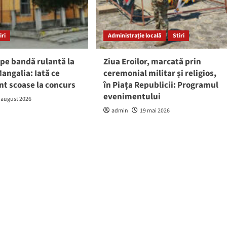
iri
Administrație locală
Stiri
pe bandă rulantă la
Ziua Eroilor, marcată prin
angalia: Iată ce
ceremonial militar și religios,
nt scoase la concurs
în Piața Republicii: Programul
evenimentului
 august 2026
admin
19 mai 2026