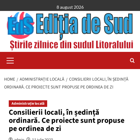
Skip
8 august 2026
to
content
Primary
Menu
HOME
ADMINISTRAȚIE LOCALĂ
CONSILIERII LOCALI, ÎN ȘEDINȚĂ
ORDINARĂ. CE PROIECTE SUNT PROPUSE PE ORDINEA DE ZI
Administrație locală
Consilierii locali, în ședință
ordinară. Ce proiecte sunt propuse
pe ordinea de zi
admin
11 iulie 2025