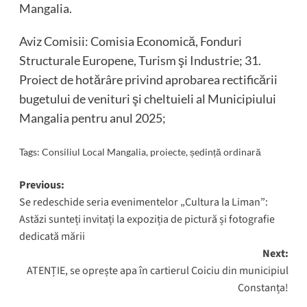
Mangalia.
Aviz Comisii: Comisia Economică, Fonduri
Structurale Europene, Turism şi Industrie; 31.
Proiect de hotărâre privind aprobarea rectificării
bugetului de venituri şi cheltuieli al Municipiului
Mangalia pentru anul 2025;
Tags:
Consiliul Local Mangalia
,
proiecte
,
ședință ordinară
Post
Previous:
Se redeschide seria evenimentelor „Cultura la Liman”:
navigation
Astăzi sunteți invitați la expoziția de pictură și fotografie
dedicată mării
Next:
ATENȚIE, se oprește apa în cartierul Coiciu din municipiul
Constanța!