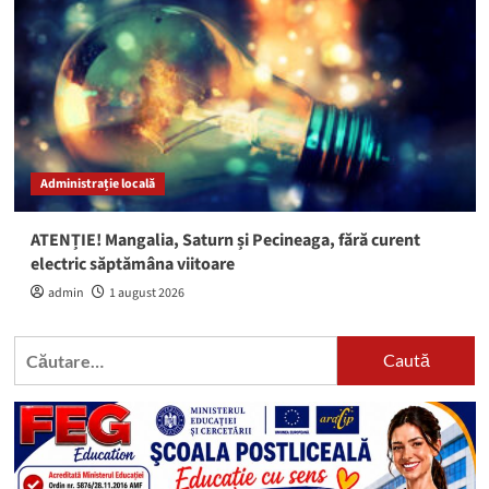
Administrație locală
ATENȚIE! Mangalia, Saturn și Pecineaga, fără curent
electric săptămâna viitoare
admin
1 august 2026
Caută
după: