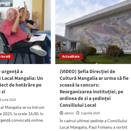
iliului
despre
al
rectificarea
obarea
bugetară:
i
Torturile
nții
pentru
BILIARE
vârstnici
pra
–
r
1,1
enuri
milioane
de
 locală
ăriei:
Actualitate
euro,
asta
câinii
de
 urgență a
(VIDEO) Șefia Direcției de
peri
la
i Local Mangalia: Un
Cultură Mangalia ar urma să fie
Biobază
iect de hotărâre pe
scoasă la concurs:
orie
–
200.000
 zi
Reorganizarea instituției, pe
.000
de
ordinea de zi a ședinței
0 iulie 2025
euro,
Consiliului Local
o
banii
cal Mangalia se va întruni
pentru
admin
3 aprilie 2025
ie 2025, la orele 16.00, în
ajutorul
rgență convocată online.
În cadrul ultimei ședințe a Consiliului
bătrânilor
Local Mangalia, Paul Foleanu a vorbit
–