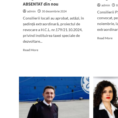
ABSENTAT din nou
admin
8
admin
30 decembrie 2024
Consilierii 
convocat, pe
Consilierii locali au aprobat, astăzi, în
noiembrie, la
ședință extraordinară, proiectul de
extraordinară
revocare a H.C.L. nr.179/21.10.2024,
privind instituirea taxei speciale de
Rea
Read More
dezvoltare...
mor
abo
Read
Read More
A
more
fost
about
con
(VIDEO)
pri
Consilierii
șed
locali
a
au
nou
REVOCAT
Cons
taxele
Loc
speciale
Man
de
la
Mangalia.
Aleșii