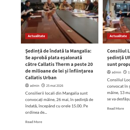
Actualitate
Actualitate
Ședință de îndată la Mangalia:
Consiliul 
Se aprobă plata eșalonată
ședință U
către Callatis Therm a peste 20
sunt prop
de milioane de lei și înființarea
admin
1
Callatis Urban
Consiliul Lo
admin
25 mai 2026
convocat în 
mâine, 13 ma
Consilierii locali din Mangalia sunt
se va desfășu
convocați mâine, 26 mai, în ședință de
îndată, începând cu orele 15.00. Pe
Rea
Read More
ordinea de...
mor
abo
Read
Read More
Cons
more
Loc