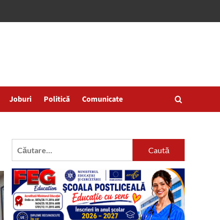
Joburi
Politică
Comunicate
Caută
după: