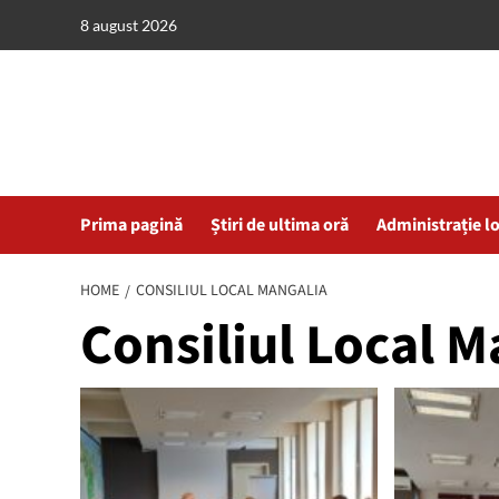
Skip
8 august 2026
to
content
Prima pagină
Știri de ultima oră
Administrație l
HOME
CONSILIUL LOCAL MANGALIA
Consiliul Local M