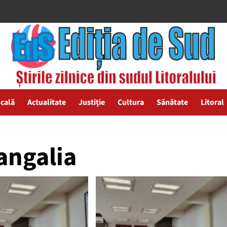
ocală
Actualitate
Justiție
Cultura
Sănătate
Litoral
angalia