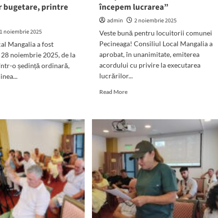
r bugetare, printre
începem lucrarea”
admin
2 noiembrie 2025
1 noiembrie 2025
Veste bună pentru locuitorii comunei
Pecineaga! Consiliul Local Mangalia a
cal Mangalia a fost
aprobat, în unanimitate, emiterea
 28 noiembrie 2025, de la
acordului cu privire la executarea
într-o ședință ordinară,
lucrărilor...
inea...
Read
d
Read More
more
e
about
ut
Veste
ință
bună
RATON
pentru
locuitorii
iliului
din
al
Pecineaga:
galia,
S-
a
făcut
primul
cte
pas