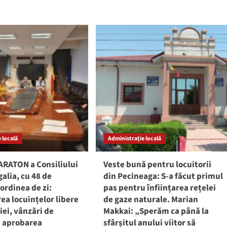
galia
ce
proiecte
ință
au
GENTĂ:
votat,
în
iecte
2025,
t
consilierii
puse
Mangaliei
e
obare
 locală
Administrație locală
ARATON a Consiliului
Veste bună pentru locuitorii
alia, cu 48 de
din Pecineaga: S-a făcut primul
ordinea de zi:
pas pentru înființarea rețelei
ea locuințelor libere
de gaze naturale. Marian
iei, vânzări de
Makkai: „Sperăm ca până la
i aprobarea
sfârșitul anului viitor să