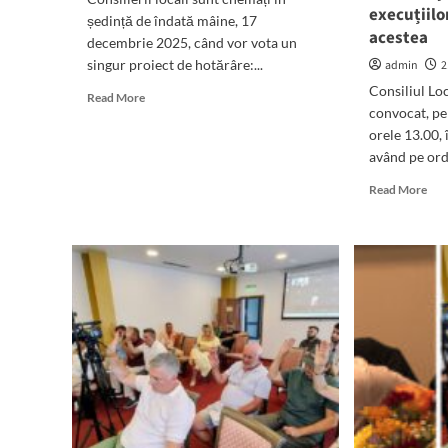
execuțiilo
ședință de îndată mâine, 17
acestea
decembrie 2025, când vor vota un
singur proiect de hotărâre:...
admin
2
Consiliul Lo
Read
Read More
convocat, pe
more
about
orele 13.00, 
Ședință
având pe ord
de
Rea
URGENȚĂ
Read More
mor
cu
abo
un
Șed
singur
MA
proiect
a
pe
Cons
ordinea
Loc
de
Man
zi:
cu
Rectificarea
48
bugetului
de
local
pun
al
pe
Mangaliei