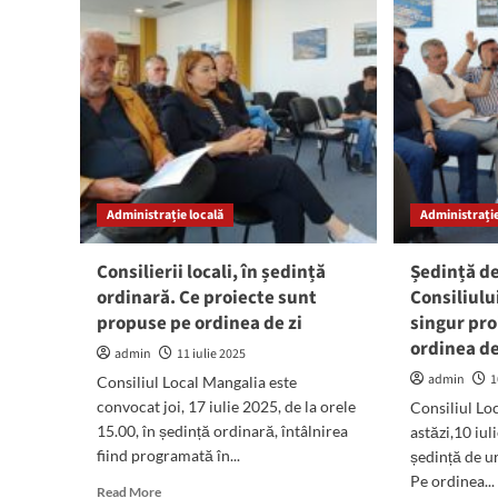
Cons
Aprobarea
Loc
structurii
apr
organizatorice
une
a
gara
Spitalului
IMO
Municipal
asu
Mangalia,
uno
pe
ter
ordinea
ale
de
Administrație locală
Administrație
prim
zi
Ace
ar
Consilierii locali, în ședință
Ședință de
aco
ordinară. Ce proiecte sunt
Consiliulu
o
propuse pe ordinea de zi
singur pro
dat
de
ordinea de
admin
11 iulie 2025
440
admin
1
Consiliul Local Mangalia este
de
eur
convocat joi, 17 iulie 2025, de la orele
Consiliul Lo
15.00, în ședință ordinară, întâlnirea
astăzi,10 iul
fiind programată în...
ședință de u
Pe ordinea...
Read
Read More