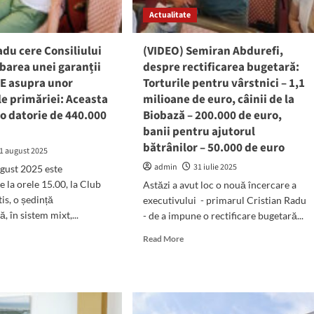
pentru
inea
Actualitate
înființarea
rețelei
de
artizarea
adu cere Consiliului
(VIDEO) Semiran Abdurefi,
gaze
ințelor
barea unei garanții
despre rectificarea bugetară:
naturale.
re
E asupra unor
Torturile pentru vârstnici – 1,1
Marian
Makkai:
le primăriei: Aceasta
ăriei,
milioane de euro, câinii de la
„Sperăm
zări
 o datorie de 440.000
Biobază – 200.000 de euro,
ca
banii pentru ajutorul
până
enuri
bătrânilor – 50.000 de euro
la
1 august 2025
sfârșitul
obarea
admin
31 iulie 2025
gust 2025 este
anului
uțiilor
 la orele 15.00, la Club
Astăzi a avut loc o nouă încercare a
viitor
etare,
is, o ședință
executivului - primarul Cristian Radu
să
ntre
, în sistem mixt,...
- de a impune o rectificare bugetară...
începem
stea
lucrarea”
d
Read
Read More
e
more
ut
about
tian
(VIDEO)
u
Semiran
e
Abdurefi,