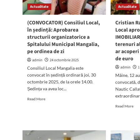
ord
Actualitate
Actualitate
de
zi:
Rep
(CONVOCATOR) Consiliul Local,
Cristian R
locu
în ședință: Aprobarea
Local apro
libe
structurii organizatorice a
IMOBILIAR
ale
Spitalului Municipal Mangalia,
terenuri a
prim
vân
pe ordinea de zi
ar acoperi
de
de euro
admin
24 octombrie 2025
ter
și
admin
1
Consiliul Local Mangalia este
apr
convocat în ședință ordinară joi, 30
Mâine, 12 au
exec
octombrie 2025, de la orele 14.00.
convocată, de
bug
Ședința va avea loc...
Nautic Callat
pri
extraordinară
ace
Read
Read More
more
Rea
Read More
about
mor
(CONVOCATOR)
abo
Consiliul
Cris
Local,
Rad
în
cer
ședință: