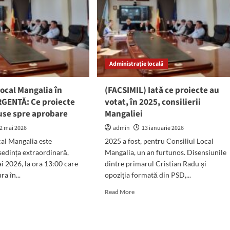
Administrație locală
Local Mangalia în
(FACSIMIL) Iată ce proiecte au
RGENTĂ: Ce proiecte
votat, în 2025, consilierii
use spre aprobare
Mangaliei
2 mai 2026
admin
13 ianuarie 2026
cal Mangalia este
2025 a fost, pentru Consiliul Local
ședința extraordinară,
Mangalia, un an furtunos. Disensiunile
i 2026, la ora 13:00 care
dintre primarul Cristian Radu și
ra în...
opoziția formată din PSD,...
d
Read
Read More
e
more
ut
about
iliul
(FACSIMIL)
al
Iată