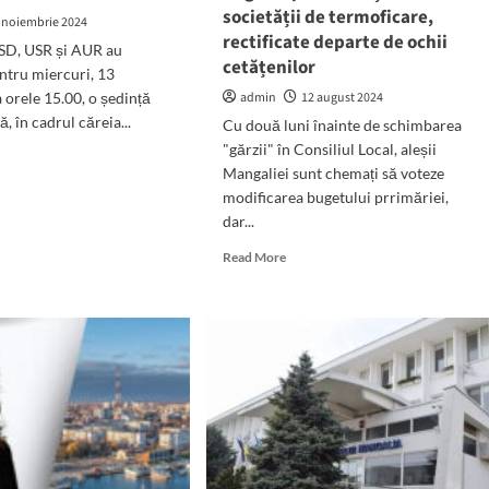
societății de termoficare,
zi
 noiembrie 2024
a
rectificate departe de ochii
PSD, USR și AUR au
ședinței
cetățenilor
ntru miercuri, 13
Consiliului
Local
 orele 15.00, o ședință
admin
12 august 2024
, în cadrul căreia...
Cu două luni înainte de schimbarea
"gărzii" în Consiliul Local, aleșii
d
Mangaliei sunt chemați să voteze
e
ut
modificarea bugetului prrimăriei,
dar...
Read
Read More
vocată
more
ma
about
ință
Ședințele
Consiliului
lui
Local
iliu
Mangalia
al
se
galia
„țin”
doar
online.
Bugetul