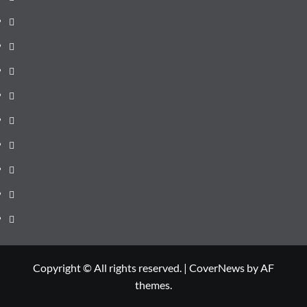
de
Administrație
ultima
locală
Actualitate
oră
Justiție
Cultura
Sănătate
Litoral
Joburi
Politică
Comunicate
Copyright © All rights reserved.
|
CoverNews
by AF
themes.