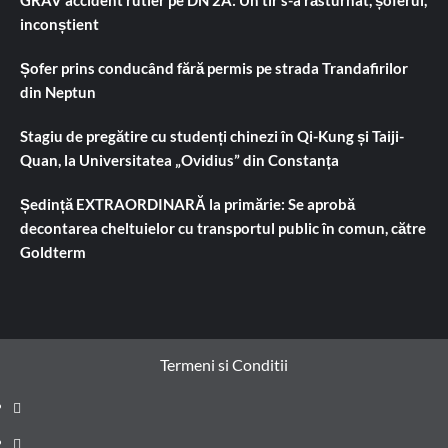
inconștient
Șofer prins conducând fără permis pe strada Trandafirilor
din Neptun
Stagiu de pregătire cu studenți chinezi în Qi-Kung și Taiji-
Quan, la Universitatea „Ovidius” din Constanța
Ședință EXTRAORDINARĂ la primărie: Se aprobă
decontarea cheltuielor cu transportul public în comun, către
Goldterm
Termeni si Conditii
Prima
pagină
Știri