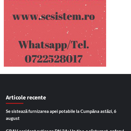
Articole recente
Se sistează furnizarea apei potabile la Cumpăna astăzi, 6
august
GRAV accident rutier pe DN 2A: Un tir s-a răsturnat, șoferul,