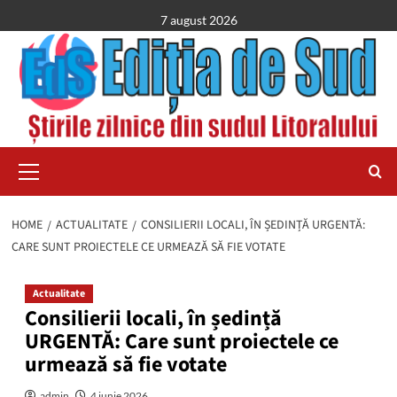
Skip
7 august 2026
to
content
Primary
Menu
HOME
ACTUALITATE
CONSILIERII LOCALI, ÎN ȘEDINȚĂ URGENTĂ:
CARE SUNT PROIECTELE CE URMEAZĂ SĂ FIE VOTATE
Actualitate
Consilierii locali, în ședință
URGENTĂ: Care sunt proiectele ce
urmează să fie votate
admin
4 iunie 2026