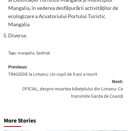
Mangalia, în vederea desfășurării activităților de
ecologizare a Acvatoriului Portului Turistic
Mangalia
Diverse.
Tags:
mangalia
,
Ședință
Post
Previous:
TRAGEDIE la Limanu: Un copil de 9 ani a murit
navigation
Next:
OFICIAL, despre moartea băiețelului din Limanu: Ce
transmite Garda de Coastă
More Stories