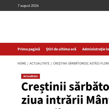
Skip
7 august 2026
to
content
Prima pagină
Știri de ultima oră
Administrație l
HOME
ACTUALITATE
CREȘTINII SĂRBĂTORESC ASTĂZI FLORI
Actualitate
Creștinii sărbăto
ziua intrării Mân