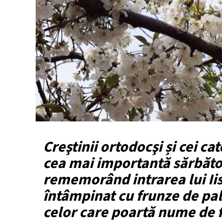
Creştinii ortodocşi și cei cat
cea mai importantă sărbătoa
rememorând intrarea lui Iis
întâmpinat cu frunze de pal
celor care poartă nume de f