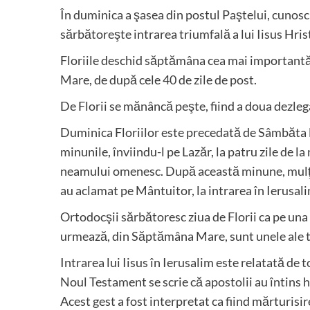
În duminica a şasea din postul Paştelui, cunosc
sărbătoreşte intrarea triumfală a lui Iisus Hris
Floriile deschid săptămâna cea mai important
Mare, de după cele 40 de zile de post.
De Florii se mănâncă peşte, fiind a doua dezlega
Duminica Floriilor este precedată de Sâmbăta lui
minunile, înviindu-l pe Lazăr, la patru zile de la
neamului omenesc. După această minune, mulţimile
au aclamat pe Mântuitor, la intrarea în Ierusali
Ortodocşii sărbătoresc ziua de Florii ca pe una d
urmează, din Săptămâna Mare, sunt unele ale tr
Intrarea lui Iisus în Ierusalim este relatată de 
Noul Testament se scrie că apostolii au întins ha
Acest gest a fost interpretat ca fiind mărturisi