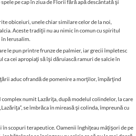
spele pe cap în ziua de Florii fără apă descântată şi
ite obiceiuri, unele chiar similare celor de la noi,
cia. Aceste tradiţii nu au nimic în comun cu spiritul
 în Ierusalim.
re le pun printre frunze de palmier, iar grecii împletesc
l ca cei apropiaţi să îşi dăruiască ramuri de salcie în
e ţării aduc ofrandă de pomenire a morţilor, împărţind
l complex numit Lazăriţa, după modelul colindelor, la care
„Lazăriţa”, se îmbrăca în mireasă şi colinda, împreună cu
 şi în scopuri terapeutice. Oamenii înghiţeau mâţişori de pe