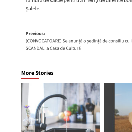
ramura de salcie pentru a fi feriţi de diferite bo
şalele.
Post
Previous:
(CONVOCATOARE) Se anunță o ședință de consiliu cu i
navigation
SCANDAL la Casa de Cultură
More Stories