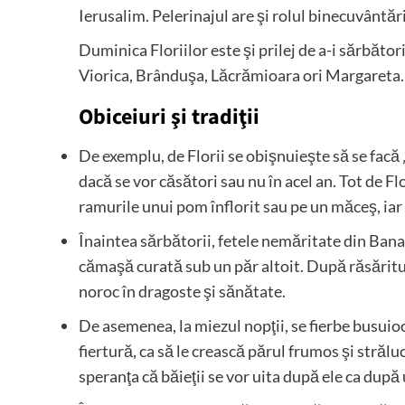
Ierusalim. Pelerinajul are şi rolul binecuvântări
Duminica Floriilor este şi prilej de a-i sărbători
Viorica, Brânduşa, Lăcrămioara ori Margareta.
Obiceiuri şi tradiţii
De exemplu, de Florii se obişnuieşte să se facă „
dacă se vor căsători sau nu în acel an. Tot de Fl
ramurile unui pom înflorit sau pe un măceş, iar 
Înaintea sărbătorii, fetele nemăritate din Bana
cămaşă curată sub un păr altoit. După răsăritul
noroc în dragoste şi sănătate.
De asemenea, la miezul nopţii, se fierbe busuioc
fiertură, ca să le crească părul frumos şi strălu
speranţa că băieţii se vor uita după ele ca după 