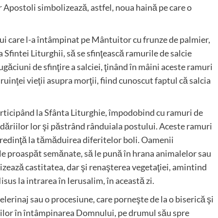
 Apostoli simbolizează, astfel, noua haină pe care o
i care l-a întâmpinat pe Mântuitor cu frunze de palmier,
Sfintei Liturghii, să se sfinţească ramurile de salcie
rugăciuni de sfinţire a salciei, ţinând în mâini aceste ramuri
uinţei vieţii asupra morţii, fiind cunoscut faptul că salcia
rticipând la Sfânta Liturghie, împodobind cu ramuri de
podăriilor lor şi păstrând rânduiala postului. Aceste ramuri
 credinţă la tămăduirea diferitelor boli. Oamenii
rile proaspăt semănate, să le pună în hrana animalelor sau
zează castitatea, dar şi renaşterea vegetaţiei, amintind
sus la intrarea în Ierusalim, în această zi.
elerinaj sau o procesiune, care porneşte de la o biserică şi
menilor în întâmpinarea Domnului, pe drumul său spre