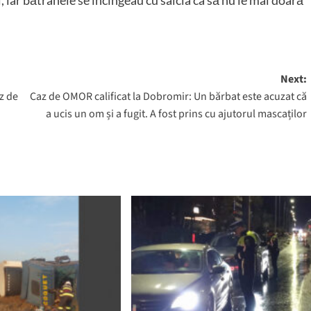
li, iar bătrânele se încingeau cu salcia ca să nu le mai doară
Next:
z de
Caz de OMOR calificat la Dobromir: Un bărbat este acuzat că
a ucis un om și a fugit. A fost prins cu ajutorul mascaților