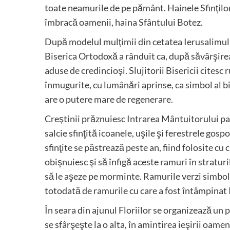
toate neamurile de pe pământ. Hainele Sfinţilor
îmbracă oamenii, haina Sfântului Botez.
După modelul mulţimii din cetatea Ierusalimulu
Biserica Ortodoxă a rânduit ca, după săvârşirea 
aduse de credincioşi. Slujitorii Bisericii citesc 
înmugurite, cu lumânări aprinse, ca simbol al bir
are o putere mare de regenerare.
Creştinii prăznuiesc Intrarea Mântuitorului pa
salcie sfinţită icoanele, uşile şi ferestrele gos
sfinţite se păstrează peste an, fiind folosite cu
obişnuiesc şi să înfigă aceste ramuri în stratu
să le aşeze pe morminte. Ramurile verzi simboli
totodată de ramurile cu care a fost întâmpinat Ii
În seara din ajunul Floriilor se organizează un p
se sfârşeşte la o alta, în amintirea ieşirii oa