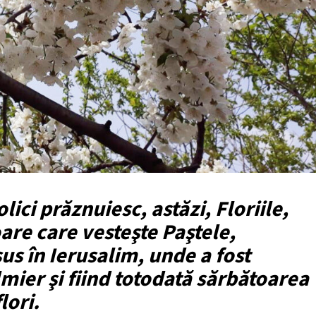
olici prăznuiesc, astăzi, Floriile,
re care vesteşte Paştele,
us în Ierusalim, unde a fost
mier şi fiind totodată sărbătoarea
lori.