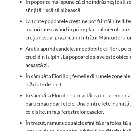
În popor se mai spune că cine îndrăzneşte să se 
sfinţită riscă să albească.
La toate popoarele creştine pot fi întâlnite difer
majoritatea având în prim-plan palmierul sau sal
creştinesc al praznicului Intrării Mântuitorului
Arabii aprind candele, împodobite cu flori, pe ca
cruci din tulpini. La popoarele slave este obiceiu
această zi.
În sâmbăta Floriilor, femeile din unele zone al
plăcinte de post.
În sâmbăta Floriilor se mai făcea un ceremonia
participau doar fetele. Una dintre fete, numită 
celelalte, în faţa ferestrelor caselor.
În trecut, ramura de salcie sfinţită era folosită