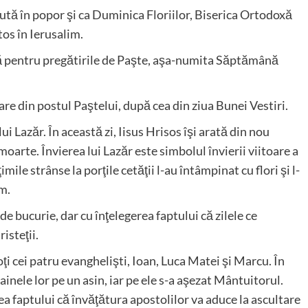
ută în popor şi ca Duminica Floriilor, Biserica Ortodoxă
tos în Ierusalim.
ă pentru pregătirile de Paşte, aşa-numita Săptămână
re din postul Paştelui, după cea din ziua Bunei Vestiri.
 Lazăr. În această zi, Iisus Hrisos îşi arată din nou
 moarte. Învierea lui Lazăr este simbolul învierii viitoare a
 strânse la porţile cetăţii l-au întâmpinat cu flori şi l-
m.
e bucurie, dar cu înţelegerea faptului că zilele ce
isteţii.
toţi cei patru evanghelişti, Ioan, Luca Matei şi Marcu. În
inele lor pe un asin, iar pe ele s-a aşezat Mântuitorul.
rea faptului că învăţătura apostolilor va aduce la ascultare