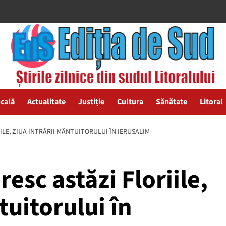
ocală
Actualitate
Justiție
Cultura
Sănătate
Litoral
ILE, ZIUA INTRĂRII MÂNTUITORULUI ÎN IERUSALIM
resc astăzi Floriile,
tuitorului în