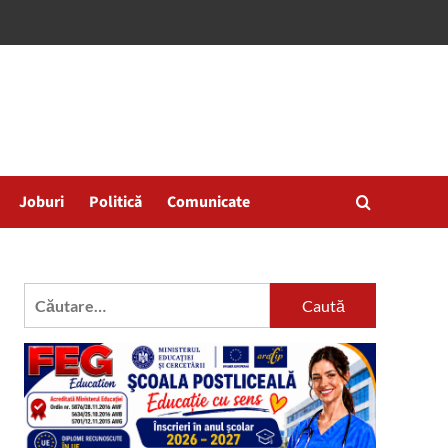
Joburi
Politică
Comunicate
Caută
după: