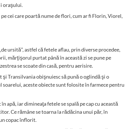
i oraşului.
 pe cei care poartă nume de flori, cum ar fi Florin, Viorel,
de ursită”, astfel că fetele aflau, prin diverse procedee,
orii, mărţişorul purtat până în această zi se pune pe
zestrea se scoate din casă, pentru aerisire.
t şi Transilvania obişnuiesc să pună o oglindă şi o
 soarelui, aceste obiecte sunt folosite în farmece pentru
 în apă, iar dimineaţa fetele se spală pe cap cu această
citor. Ce rămâne se toarna la rădăcina unui păr, în
un copac înflorit.