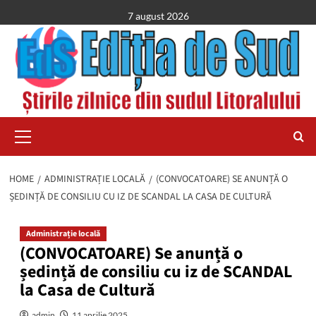
Skip
7 august 2026
to
content
Primary
Menu
HOME
ADMINISTRAȚIE LOCALĂ
(CONVOCATOARE) SE ANUNȚĂ O
ȘEDINȚĂ DE CONSILIU CU IZ DE SCANDAL LA CASA DE CULTURĂ
Administrație locală
(CONVOCATOARE) Se anunță o
ședință de consiliu cu iz de SCANDAL
la Casa de Cultură
admin
11 aprilie 2025