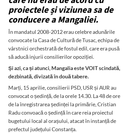
care nu erau de acord cu
proiectele și viziunea sa de
conducere a Mangaliei.
În mandatul 2008-2012 erau celebre adunările
convocate la Casa de Cultură de Tusac, echipa de
vârstnici orchestrată de fostul edil, care era pusă
să aducă injurii consilierilor opoziției.
Și azi, ca și atunci, Mangalia este VOIT scindată,
dezbinată, divizată în două tabere.
Marți, 15 aprilie, consilierii PSD, USR și AUR au
convocat o ședință, de la orele 14.30. La 48 de ore
de la înregistrarea ședinței la primărie, Cristian
Radu convoacă o ședință în care reia proiectul
bugetului local al orașului, atacat în instanță de
prefectul județului Constanța.