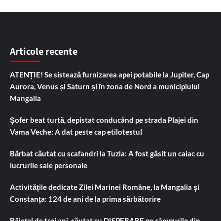
Articole recente
ATENȚIE! Se sistează furnizarea apei potabile la Jupiter, Cap
Aurora, Venus și Saturn și în zona de Nord a municipiului
Mangalia
Șofer beat turtă, depistat conducând pe strada Plajei din
Vama Veche: A dat peste cap etilotestul
Bărbat căutat cu scafandri la Tuzla: A fost găsit un caiac cu
lucrurile sale personale
Activitățile dedicate Zilei Marinei Române, la Mangalia și
Constanța: 124 de ani de la prima sărbătorire
Băiețel de trei ani, căutat cu DISPERARE pe câmpurile din