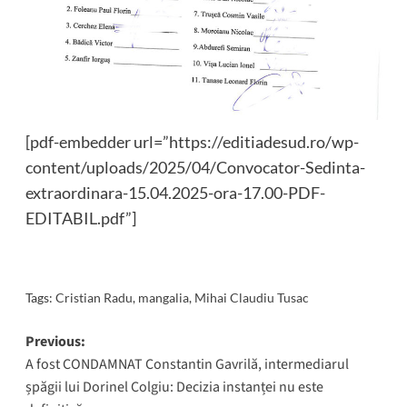
[pdf-embedder url=”https://editiadesud.ro/wp-
content/uploads/2025/04/Convocator-Sedinta-
extraordinara-15.04.2025-ora-17.00-PDF-
EDITABIL.pdf”]
Tags:
Cristian Radu
,
mangalia
,
Mihai Claudiu Tusac
Post
Previous:
A fost CONDAMNAT Constantin Gavrilă, intermediarul
navigation
șpăgii lui Dorinel Colgiu: Decizia instanței nu este