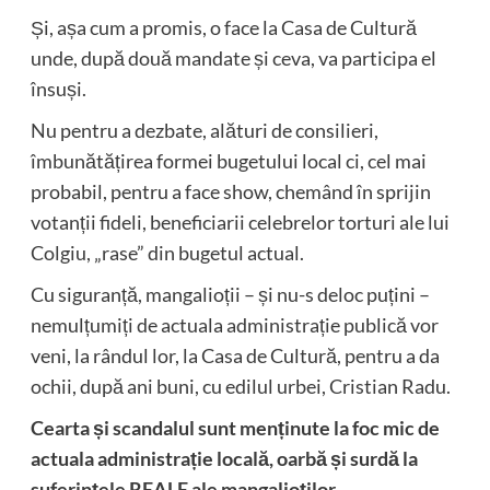
Și, așa cum a promis, o face la Casa de Cultură
unde, după două mandate și ceva, va participa el
însuși.
Nu pentru a dezbate, alături de consilieri,
îmbunătățirea formei bugetului local ci, cel mai
probabil, pentru a face show, chemând în sprijin
votanții fideli, beneficiarii celebrelor torturi ale lui
Colgiu, „rase” din bugetul actual.
Cu siguranță, mangalioții – și nu-s deloc puțini –
nemulțumiți de actuala administrație publică vor
veni, la rândul lor, la Casa de Cultură, pentru a da
ochii, după ani buni, cu edilul urbei, Cristian Radu.
Cearta și scandalul sunt menținute la foc mic de
actuala administrație locală, oarbă și surdă la
suferințele REALE ale mangalioților.